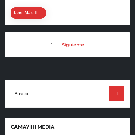
Leer Más
Paginación
1
Siguiente
de
entradas
Search
for:
CAMAYIHI MEDIA