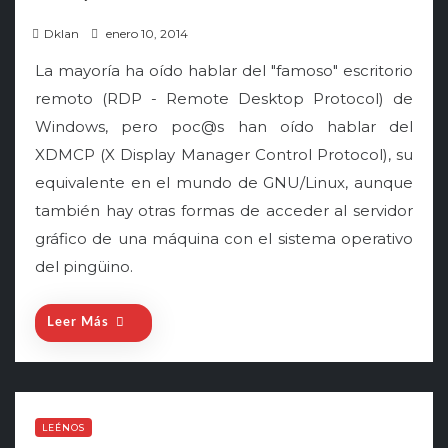
P
Dklan
enero 10, 2014
o
La mayoría ha oído hablar del "famoso" escritorio
s
remoto (RDP - Remote Desktop Protocol) de
t
Windows, pero poc@s han oído hablar del
e
XDMCP (X Display Manager Control Protocol), su
d
o
equivalente en el mundo de GNU/Linux, aunque
n
también hay otras formas de acceder al servidor
gráfico de una máquina con el sistema operativo
del pingüino.
Leer Más
LEÉNOS