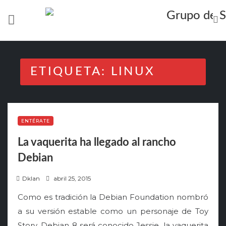
Skip
to
content
ETIQUETA:
LINUX
ENTÉRATE
La vaquerita ha llegado al rancho
Debian
P
Dklan
abril 25, 2015
o
Como es tradición la Debian Foundation nombró
s
a su versión estable como un personaje de Toy
t
Story, Debian 8 será conocido Jessie, la vaquerita