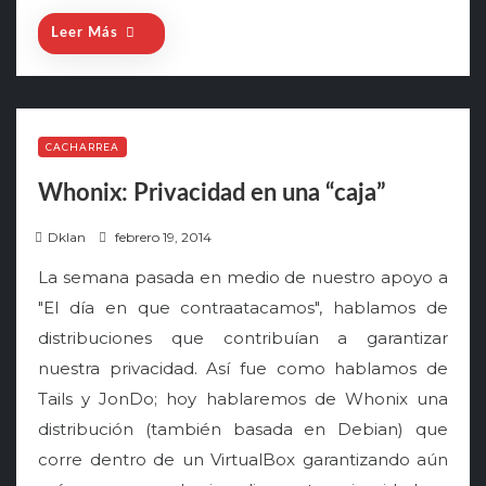
Leer Más
CACHARREA
Whonix: Privacidad en una “caja”
P
Dklan
febrero 19, 2014
o
La semana pasada en medio de nuestro apoyo a
s
"El día en que contraatacamos", hablamos de
t
distribuciones que contribuían a garantizar
e
nuestra privacidad. Así fue como hablamos de
d
o
Tails y JonDo; hoy hablaremos de Whonix una
n
distribución (también basada en Debian) que
corre dentro de un VirtualBox garantizando aún