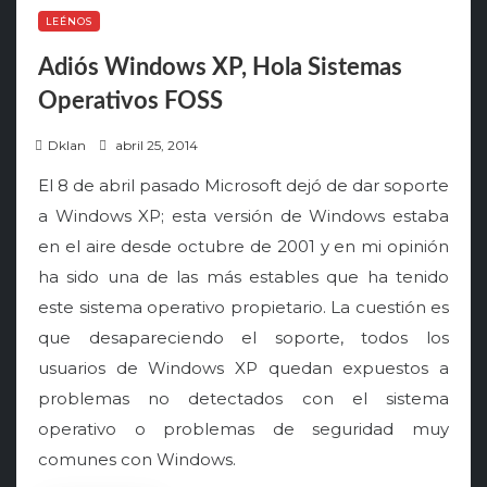
LEÉNOS
Adiós Windows XP, Hola Sistemas
Operativos FOSS
P
Dklan
abril 25, 2014
o
El 8 de abril pasado Microsoft dejó de dar soporte
s
a Windows XP; esta versión de Windows estaba
t
en el aire desde octubre de 2001 y en mi opinión
e
ha sido una de las más estables que ha tenido
d
o
este sistema operativo propietario. La cuestión es
n
que desapareciendo el soporte, todos los
usuarios de Windows XP quedan expuestos a
problemas no detectados con el sistema
operativo o problemas de seguridad muy
comunes con Windows.