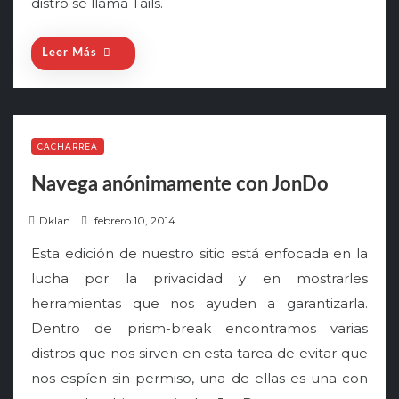
distro se llama Tails.
Leer Más
CACHARREA
Navega anónimamente con JonDo
P
Dklan
febrero 10, 2014
o
Esta edición de nuestro sitio está enfocada en la
s
lucha por la privacidad y en mostrarles
t
herramientas que nos ayuden a garantizarla.
e
Dentro de prism-break encontramos varias
d
o
distros que nos sirven en esta tarea de evitar que
n
nos espíen sin permiso, una de ellas es una con