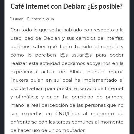
Café Internet con Debian: ¿Es posible?
P
Dklan
enero 7, 2014
o
Con todo lo que se ha hablado con respecto a la
s
usabilidad de Debian y sus cambios de interfaz,
t
quisimos saber qué tanto ha sido el cambio y
e
cómo lo perciben l@s usuari@s; para poder
d
o
realizar esta actividad decidimos apoyarnos en la
n
experiencia actual de Albita, nuestra mamá
linuxera quien en su local ha implementado el
uso de Debian para prestar el servicio de Internet
y ofimática; y quien ha percibido de primera
mano la real percepción de las personas que no
son expertas en GNU/Linux al momento de
enfrentarse con las tareas comunes al momento
de hacer uso de un computador.