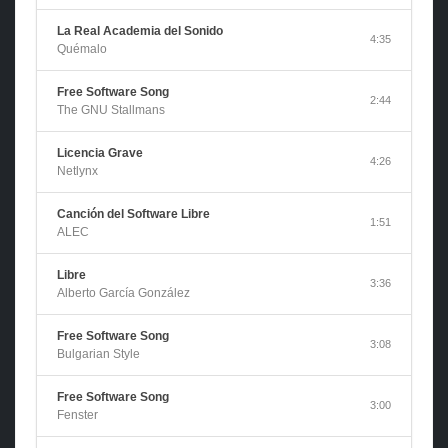
La Real Academia del Sonido
4:35
Quémalo
Free Software Song
2:44
The GNU Stallmans
Licencia Grave
4:26
Netlynx
Canción del Software Libre
1:51
ALEC
Libre
3:36
Alberto García González
Free Software Song
3:08
Bulgarian Style
Free Software Song
3:00
Fenster