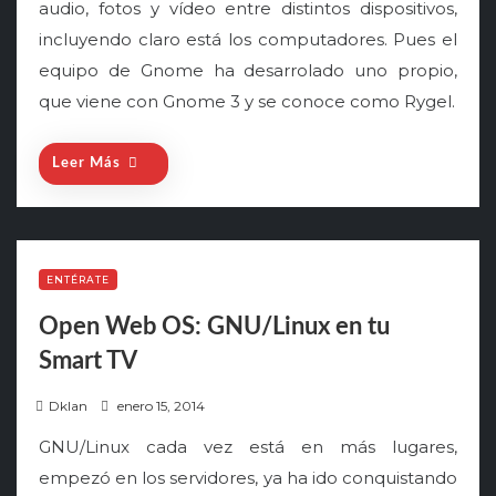
audio, fotos y vídeo entre distintos dispositivos,
incluyendo claro está los computadores. Pues el
equipo de Gnome ha desarrolado uno propio,
que viene con Gnome 3 y se conoce como Rygel.
Leer Más
ENTÉRATE
Open Web OS: GNU/Linux en tu
Smart TV
P
Dklan
enero 15, 2014
o
GNU/Linux cada vez está en más lugares,
s
empezó en los servidores, ya ha ido conquistando
t