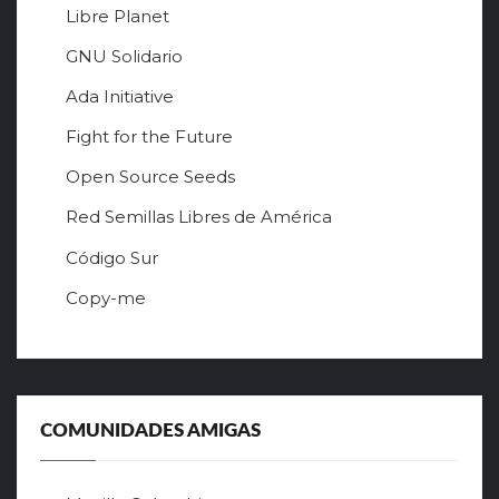
Libre Planet
GNU Solidario
Ada Initiative
Fight for the Future
Open Source Seeds
Red Semillas Libres de América
о
Código Sur
ф
Copy-me
и
ц
и
а
л
ь
COMUNIDADES AMIGAS
н
ы
й