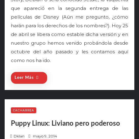
e
que apareció en la segunda entrega de las
d
o
películas de Disney (Aún me pregunto, ¿cómo
n
harán para los derechos de los nombres?). Hoy 25
de abril se libera como estable dicha versión y en
nuestro grupo hemos venido probándola desde
octubre del año pasado y les contamos aquí
como nos ha ido.
Leer Más
CACHARREA
Puppy Linux: Liviano pero poderoso
P
Dklan
mayo 9, 2014