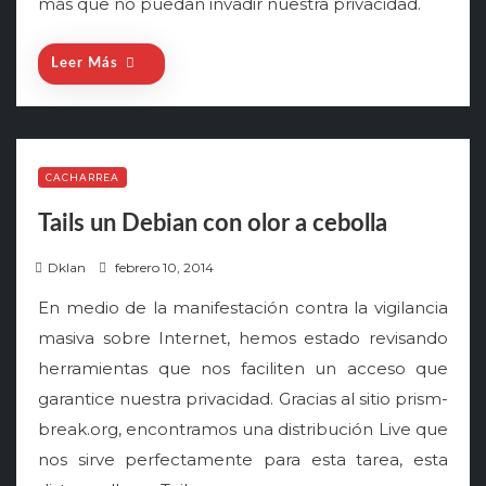
más que no puedan invadir nuestra privacidad.
Leer Más
CACHARREA
Tails un Debian con olor a cebolla
P
Dklan
febrero 10, 2014
o
En medio de la manifestación contra la vigilancia
s
masiva sobre Internet, hemos estado revisando
t
herramientas que nos faciliten un acceso que
e
garantice nuestra privacidad. Gracias al sitio prism-
d
o
break.org, encontramos una distribución Live que
n
nos sirve perfectamente para esta tarea, esta