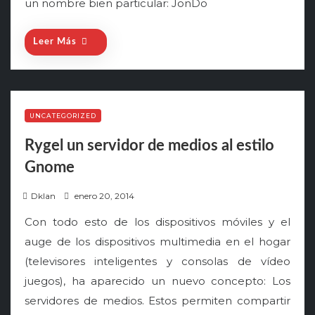
un nombre bien particular: JonDo
Leer Más
UNCATEGORIZED
Rygel un servidor de medios al estilo
Gnome
P
Dklan
enero 20, 2014
o
Con todo esto de los dispositivos móviles y el
s
auge de los dispositivos multimedia en el hogar
t
(televisores inteligentes y consolas de vídeo
e
juegos), ha aparecido un nuevo concepto: Los
d
o
servidores de medios. Estos permiten compartir
n