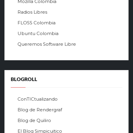
Mozilla Colombia
с
а
Radios Libres
й
FLOSS Colombia
т
л
Ubuntu Colombia
у
Queremos Software Libre
ч
ш
е
г
о
в
BLOGROLL
р
ф
о
ConTICtualizando
н
Blog de Rendergraf
л
а
Blog de Quiliro
й
н
El Blog Simpicuitico