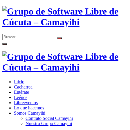
Skip
to
content
Search
Search
Comunidad de Software Libre de Cúcuta
for:
Grupo de Software Libre de
Cúcuta – Camayihi
Inicio
Comunidad de Software Libre de Cúcuta
Cacharrea
Grupo de Software Libre de
Entérate
Leénos
Cúcuta – Camayihi
Libreeventos
Lo que hacemos
Somos Camayihi
Contrato Social Camayihi
Nuestro Grupo Camayihi