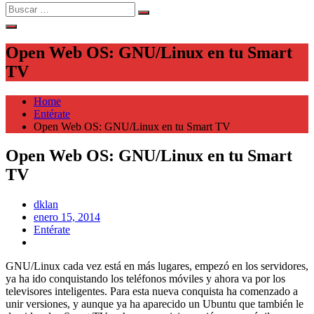
Search
Search
for:
Open Web OS: GNU/Linux en tu Smart
TV
Home
Entérate
Open Web OS: GNU/Linux en tu Smart TV
Open Web OS: GNU/Linux en tu Smart
TV
dklan
Posted
enero 15, 2014
on
Entérate
GNU/Linux cada vez está en más lugares, empezó en los servidores,
ya ha ido conquistando los teléfonos móviles y ahora va por los
televisores inteligentes. Para esta nueva conquista ha comenzado a
unir versiones, y aunque ya ha aparecido un Ubuntu que también le