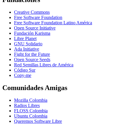
Creative Commons
Free Software Foundation
Free Software Foundation Latino América
Open Source Initiative
Fundación Karisma
Libre Planet
GNU Solidario
Ada Initiative
Fight for the Future
Open Source Seeds
Red Semillas Libres de América
Código Sur
официальный
Copy-me
сайт
лучшего
Comunidades Amigas
в
рф
Mozilla Colombia
онлайн
Radios Libres
казино
FLOSS Colombia
пин
Ubuntu Colombia
ап
Queremos Software Libre