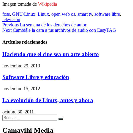
Imagen tomada de
Wikipedia
foss
,
GNU/Linux
,
Linux
,
open web os
,
smart tv
,
software libre
,
televisión
Navegación
Previous
La semana de los derechos de autor
Next
Cambiále la cara a tus archivos de audio con EasyTAG
de
entradas
Artículos relacionados
Haciendo que el cine sea un arte abierto
noviembre 29, 2013
Software Libre y educación
noviembre 15, 2012
La evolución de Linux, antes y ahora
octubre 30, 2011
Search
Search
for:
Camayihi Media