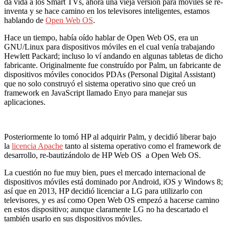
da vida a los Smart TVs, ahora una vieja versión para móviles se re-
inventa y se hace camino en los televisores inteligentes, estamos
hablando de
Open Web OS
.
Hace un tiempo, había oído hablar de Open Web OS, era un
GNU/Linux para dispositivos móviles en el cual venía trabajando
Hewlett Packard; incluso lo ví andando en algunas tabletas de dicho
fabricante. Originalmente fue construído por Palm, un fabricante de
dispositivos móviles conocidos PDAs (Personal Digital Assistant)
que no solo construyó el sistema operativo sino que creó un
framework en JavaScript llamado Enyo para manejar sus
aplicaciones.
Posteriormente lo tomó HP al adquirir Palm, y decidió liberar bajo
la
licencia Apache
tanto al sistema operativo como el framework de
desarrollo, re-bautizándolo de HP Web OS a Open Web OS.
La cuestión no fue muy bien, pues el mercado internacional de
dispositivos móviles está dominado por Android, iOS y Windows 8;
así que en 2013, HP decidió licenciar a LG para utilizarlo con
televisores, y es así como Open Web OS empezó a hacerse camino
en estos dispositivo; aunque claramente LG no ha descartado el
también usarlo en sus dispositivos móviles.