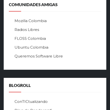
ь
COMUNIDADES AMIGAS
н
ы
й
Mozilla Colombia
с
а
Radios Libres
й
FLOSS Colombia
т
л
Ubuntu Colombia
у
Queremos Software Libre
ч
ш
е
г
о
в
BLOGROLL
р
ф
о
ConTICtualizando
н