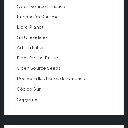
Open Source Initiative
Fundación Karisma
Libre Planet
GNU Solidario
Ada Initiative
Fight for the Future
Open Source Seeds
Red Semillas Libres de América
о
Código Sur
ф
Copy-me
и
ц
и
а
л