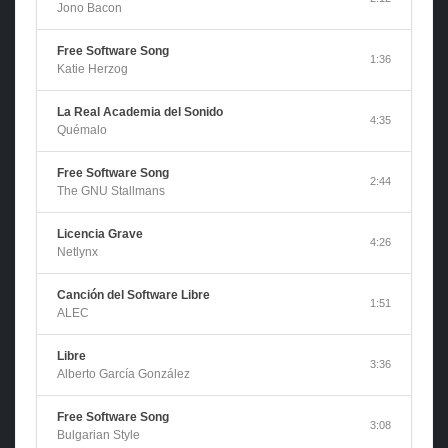
Jono Bacon
Free Software Song
1:36
Katie Herzog
La Real Academia del Sonido
4:35
Quémalo
Free Software Song
2:44
The GNU Stallmans
Licencia Grave
4:26
Netlynx
Canción del Software Libre
1:51
ALEC
Libre
3:36
Alberto García González
Free Software Song
3:08
Bulgarian Style