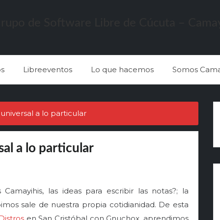
s
Libreeventos
Lo que hacemos
Somos Cama
niversal a lo particular
l a lo particular
amayihis, las ideas para escribir las notas?; la
imos sale de nuestra propia cotidianidad. De esta
Distros
en San Cristóbal con Gnuchox, aprendimos