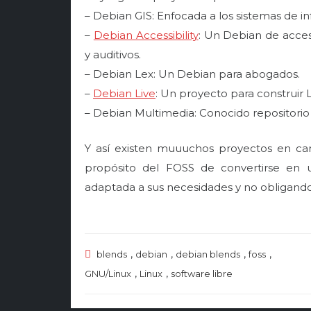
– Debian GIS: Enfocada a los sistemas de i
–
Debian Accessibility
: Un Debian de acces
y auditivos.
– Debian Lex: Un Debian para abogados.
–
Debian Live
: Un proyecto para construir
– Debian Multimedia: Conocido repositorio 
Y así existen muuuchos proyectos en ca
propósito del FOSS de convertirse en u
adaptada a sus necesidades y no obligando 
,
,
,
,
blends
debian
debian blends
foss
,
,
GNU/Linux
Linux
software libre