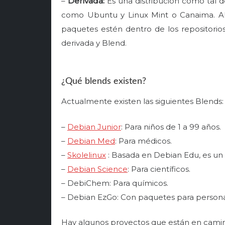
–
Derivada:
Es una distribución como tal d
como Ubuntu y Linux Mint o Canaima. A
paquetes estén dentro de los repositorio
derivada y Blend.
¿Qué blends existen?
Actualmente existen las siguientes Blends:
–
Debian Junior
: Para niños de 1 a 99 años.
–
Debian Med
: Para médicos.
–
Skolelinux
: Basada en Debian Edu, es un 
–
Debian Science
: Para científicos.
– DebiChem: Para químicos.
– Debian EzGo: Con paquetes para persona
Hay algunos proyectos que están en camin