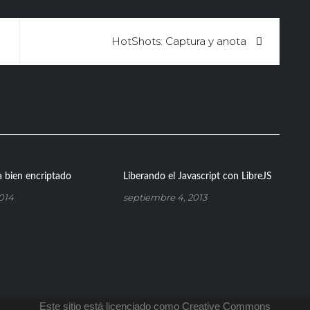
HotShots: Captura y anota
 bien encriptado
Liberando el Javascript con LibreJS
2014
septiembre 4, 2013
Este sitio está licenciado como Creative Commons