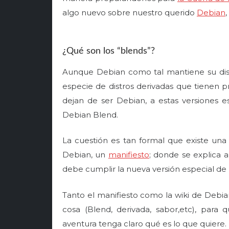
d
algo nuevo sobre nuestro querido
Debian
o
n
¿Qué son los “blends”?
Aunque Debian como tal mantiene su dista
especie de distros derivadas que tienen 
dejan de ser Debian, a estas versiones 
Debian Blend.
La cuestión es tan formal que existe un
Debian, un
manifiesto
; donde se explica 
debe cumplir la nueva versión especial de
Tanto el manifiesto como la wiki de Debian
cosa (Blend, derivada, sabor,etc), par
aventura tenga claro qué es lo que quiere.