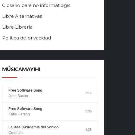
Glosario para no informátic@s
Libre Alternativas
Libre Librería
Política de privacidad
MÚSICAMAYIHI
Free Software Song
2:12
Jono Bacon
Free Software Song
1:36
Katie Herzog
La Real Academia del Sonido
4:35
Quémalo