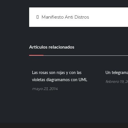
Navegación
Manifiesto Anti Distros
de
entradas
Artículos relacionados
Las rosas son rojas y con las
Un telegrama
violetas diagramamos con UML
febrero 19, 
mayo 23, 2014