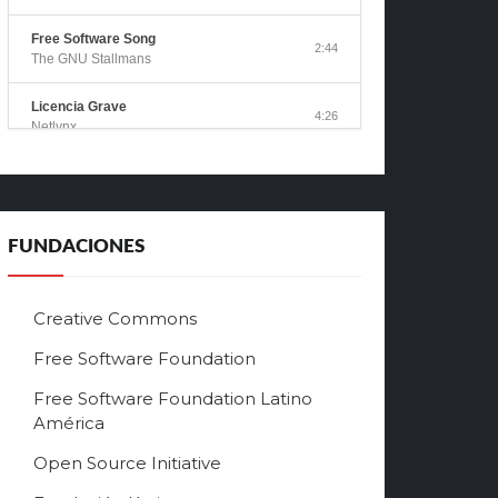
Free Software Song
2:44
The GNU Stallmans
Licencia Grave
4:26
Netlynx
Canción del Software Libre
1:51
ALEC
Libre
FUNDACIONES
3:36
Alberto García González
Free Software Song
Creative Commons
3:08
Bulgarian Style
Free Software Foundation
Free Software Song
3:00
Free Software Foundation Latino
Fenster
América
Free Software Song 2
3:18
Open Source Initiative
Jono Bacon