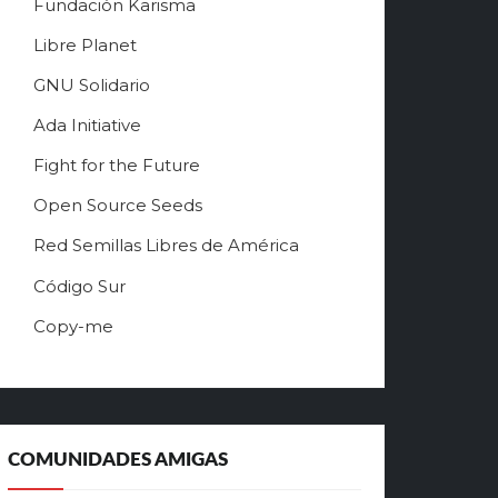
Fundación Karisma
Free Software Song
1:48
Richard Stallman
Libre Planet
GNU Solidario
Ada Initiative
Fight for the Future
Open Source Seeds
Red Semillas Libres de América
о
Código Sur
ф
Copy-me
и
ц
и
а
л
ь
COMUNIDADES AMIGAS
н