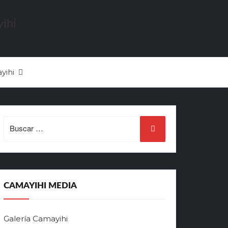
yihi
Search
for:
CAMAYIHI MEDIA
Galería Camayihi