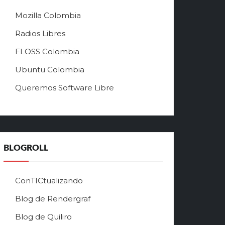
ы
й
Mozilla Colombia
с
а
Radios Libres
й
FLOSS Colombia
т
л
Ubuntu Colombia
у
Queremos Software Libre
ч
ш
е
г
о
в
BLOGROLL
р
ф
о
ConTICtualizando
н
Blog de Rendergraf
л
а
Blog de Quiliro
й