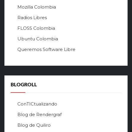
й
Mozilla Colombia
с
а
Radios Libres
й
FLOSS Colombia
т
л
Ubuntu Colombia
у
Queremos Software Libre
ч
ш
е
г
о
в
BLOGROLL
р
ф
о
ConTICtualizando
н
Blog de Rendergraf
л
а
Blog de Quiliro
й