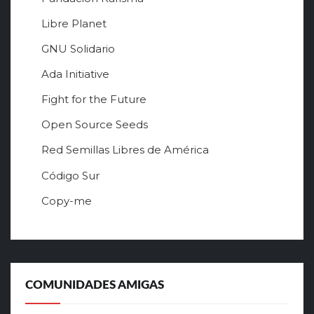
Libre Planet
GNU Solidario
Ada Initiative
Fight for the Future
Open Source Seeds
Red Semillas Libres de América
о
Código Sur
ф
Copy-me
и
ц
и
а
л
ь
COMUNIDADES AMIGAS
н
ы