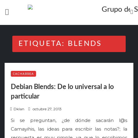
Skip
to
content
ETIQUETA:
BLENDS
CACHARREA
Debian Blends: De lo universal a lo
particular
P
Dklan
octubre 27, 2013
o
Si se preguntan, ¿de dónde sacarán l@s
s
Camayihis, las ideas para escribir las notas?; la
t
respuesta es muy simple, ya que lo escribimos