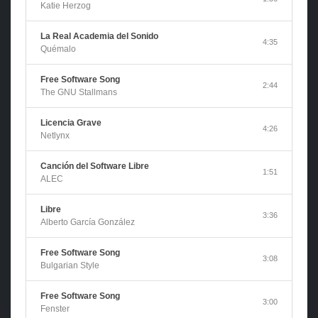
Katie Herzog
La Real Academia del Sonido
4:35
Quémalo
Free Software Song
2:44
The GNU Stallmans
Licencia Grave
4:26
Netlynx
Canción del Software Libre
1:51
ALEC
Libre
3:36
Alberto García González
Free Software Song
3:08
Bulgarian Style
Free Software Song
3:00
Fenster