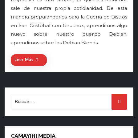
e
sale de nuestra propia cotidianidad. De esta
d
o
manera preparándonos para la Guerra de Distros
n
en San Cristóbal con Gnuchox, aprendimos algo
nuevo sobre nuestro querido Debian,
aprendimos sobre los Debian Blends.
Leer Más
Search
for:
CAMAYIHI MEDIA