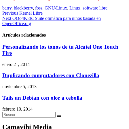
barry
,
blackberry
,
foss
,
GNU/Linux
,
Linux
,
software libre
Navegación
Previous
Kernel Libre
Next
OOo4Kids: Suite ofimática para niños basada en
de
OpenOffice.org
entradas
Artículos relacionados
Personalizando los tonos de tu Alcatel One Touch
Fire
enero 21, 2014
Duplicando computadores con Clonezilla
noviembre 5, 2013
Tails un Debian con olor a cebolla
febrero 10, 2014
Search
Search
for:
Camayihi Media