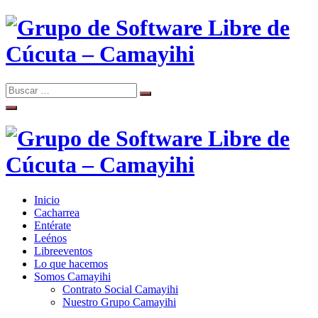
Skip
to
content
Search
Search
Comunidad de Software Libre de Cúcuta
for:
Grupo de Software Libre de
Cúcuta – Camayihi
Inicio
Comunidad de Software Libre de Cúcuta
Cacharrea
Grupo de Software Libre de
Entérate
Leénos
Cúcuta – Camayihi
Libreeventos
Lo que hacemos
Somos Camayihi
Contrato Social Camayihi
Nuestro Grupo Camayihi