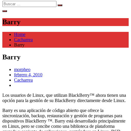
Search
Search
for:
Barry
Home
Cacharrea
Barry
Barry
morpheo
Posted
febrero 4, 2010
on
Cacharrea
Los usuarios de Linux, que utilizan BlackBerry™ ahora tienen una
opción para la gestión de su BlackBerry directamente desde Linux.
Barry es una aplicación de código abierto que ofrece la
sincronización, backup, restauración y gestión de programas para
dispositivos BlackBerry ™. Barry está desarrollado principalmente
en Linux, pero se concibe como una biblioteca de plataforma