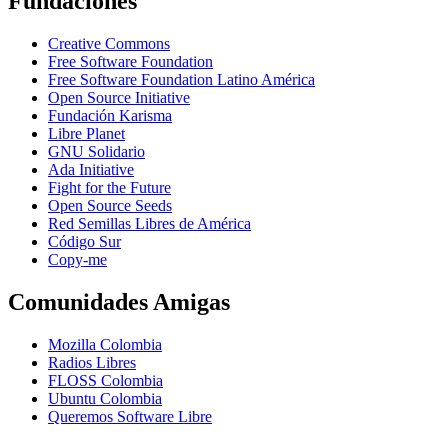
Fundaciones
Creative Commons
Free Software Foundation
Free Software Foundation Latino América
Open Source Initiative
Fundación Karisma
Libre Planet
GNU Solidario
Ada Initiative
Fight for the Future
Open Source Seeds
Red Semillas Libres de América
Código Sur
официальный
Copy-me
сайт
лучшего
Comunidades Amigas
в
рф
Mozilla Colombia
онлайн
Radios Libres
казино
FLOSS Colombia
пин
Ubuntu Colombia
ап
Queremos Software Libre