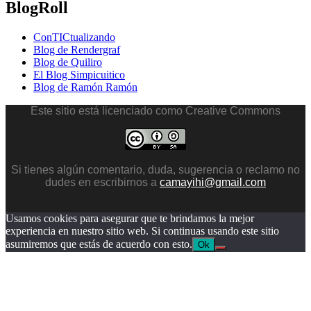
BlogRoll
ConTICtualizando
Blog de Rendergraf
Blog de Quiliro
El Blog Simpicuitico
Blog de Ramón Ramón
Este sitio está licenciado como Creative Commons
Si tienes algún comentario, duda, sugerencia o reclamo no
dudes en escribirnos a
camayihi@gmail.com
Usamos cookies para asegurar que te brindamos la mejor
experiencia en nuestro sitio web. Si continuas usando este sitio
asumiremos que estás de acuerdo con esto.
Ok