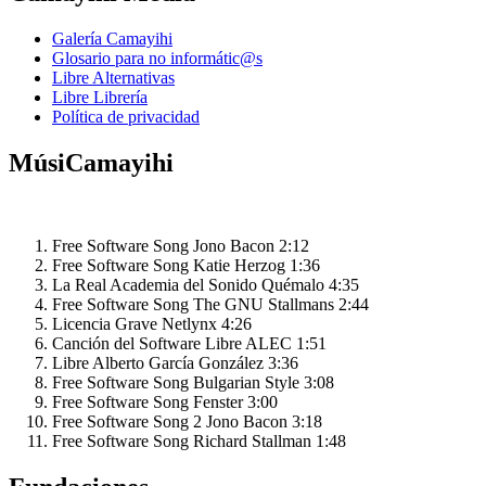
Galería Camayihi
Glosario para no informátic@s
Libre Alternativas
Libre Librería
Política de privacidad
MúsiCamayihi
Free Software Song
Jono Bacon
2:12
Free Software Song
Katie Herzog
1:36
La Real Academia del Sonido
Quémalo
4:35
Free Software Song
The GNU Stallmans
2:44
Licencia Grave
Netlynx
4:26
Canción del Software Libre
ALEC
1:51
Libre
Alberto García González
3:36
Free Software Song
Bulgarian Style
3:08
Free Software Song
Fenster
3:00
Free Software Song 2
Jono Bacon
3:18
Free Software Song
Richard Stallman
1:48