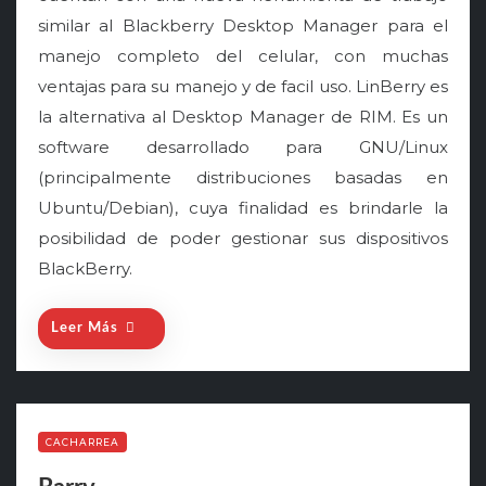
t
similar al Blackberry Desktop Manager para el
e
manejo completo del celular, con muchas
d
o
ventajas para su manejo y de facil uso. LinBerry es
n
la alternativa al Desktop Manager de RIM. Es un
software desarrollado para GNU/Linux
(principalmente distribuciones basadas en
Ubuntu/Debian), cuya finalidad es brindarle la
posibilidad de poder gestionar sus dispositivos
BlackBerry.
Leer Más
CACHARREA