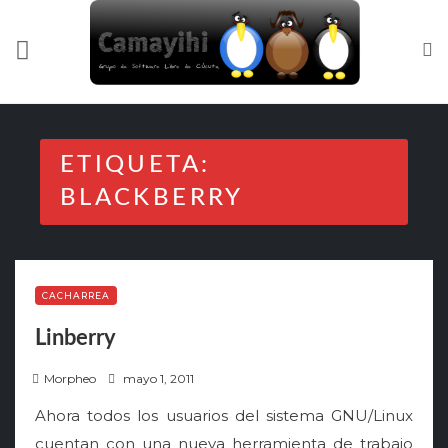
Skip
to
content
ETIQUETA:
BLACKBERRY
CACHARREA
Linberry
P
Morpheo
mayo 1, 2011
o
Ahora todos los usuarios del sistema GNU/Linux
s
cuentan con una nueva herramienta de trabajo