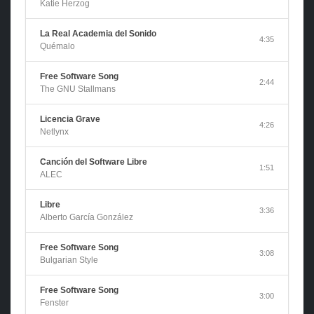
Katie Herzog
La Real Academia del Sonido
4:35
Quémalo
Free Software Song
2:44
The GNU Stallmans
Licencia Grave
4:26
Netlynx
Canción del Software Libre
1:51
ALEC
Libre
3:36
Alberto García González
Free Software Song
3:08
Bulgarian Style
Free Software Song
3:00
Fenster