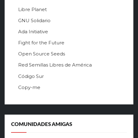
Libre Planet
GNU Solidario
Ada Initiative
Fight for the Future
Open Source Seeds
Red Semillas Libres de América
о
Código Sur
ф
Copy-me
и
ц
и
а
л
ь
COMUNIDADES AMIGAS
н
ы