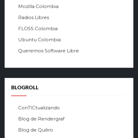
й
Mozilla Colombia
с
а
Radios Libres
й
FLOSS Colombia
т
л
Ubuntu Colombia
у
Queremos Software Libre
ч
ш
е
г
о
в
BLOGROLL
р
ф
о
ConTICtualizando
н
Blog de Rendergraf
л
а
Blog de Quiliro
й