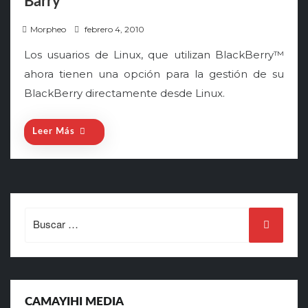
Barry
P
Morpheo
febrero 4, 2010
o
Los usuarios de Linux, que utilizan BlackBerry™
s
ahora tienen una opción para la gestión de su
t
BlackBerry directamente desde Linux.
e
d
o
Leer Más
n
Search
for:
CAMAYIHI MEDIA