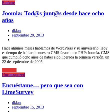
Entérate
Joomla: Tod@s junt@s desde hace ocho
años
dklan
Posted
septiembre 29, 2013
on
Hace algunos meses hablamos de WordPress y su aniversario. Hoy
es tiempo de hablar de nuestro CMS favorito en PHP: Joomla. CMS
que cumplió ocho años de haber sido liberada la primera versión, un
22 de septiembre de 2005.
Leer más
Uncategorized
Encuéstame… pero que sea con
LimeSurvey
dklan
Posted
septiembre 15, 2013
on