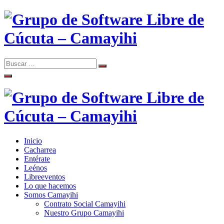
Skip
to
content
Search
Search
Comunidad de Software Libre de Cúcuta
for:
Grupo de Software Libre de
Cúcuta – Camayihi
Inicio
Comunidad de Software Libre de Cúcuta
Cacharrea
Grupo de Software Libre de
Entérate
Leénos
Cúcuta – Camayihi
Libreeventos
Lo que hacemos
Somos Camayihi
Contrato Social Camayihi
Nuestro Grupo Camayihi