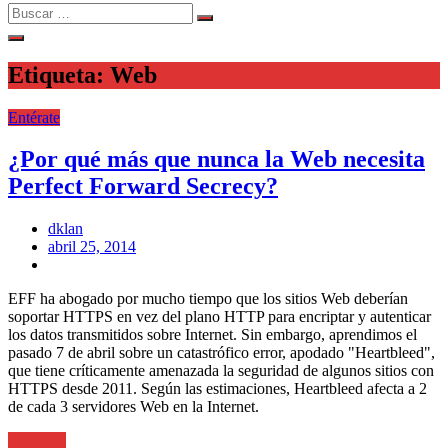
Search
Search
for:
Etiqueta:
Web
Entérate
¿Por qué más que nunca la Web necesita
Perfect Forward Secrecy?
dklan
Posted
abril 25, 2014
on
EFF ha abogado por mucho tiempo que los sitios Web deberían
soportar HTTPS en vez del plano HTTP para encriptar y autenticar
los datos transmitidos sobre Internet. Sin embargo, aprendimos el
pasado 7 de abril sobre un catastrófico error, apodado "Heartbleed",
que tiene críticamente amenazada la seguridad de algunos sitios con
HTTPS desde 2011. Según las estimaciones, Heartbleed afecta a 2
de cada 3 servidores Web en la Internet.
Leer más