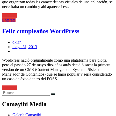
que organizan todas las características visuales de una aplicación, se
necesitaba un cambio y ahí aparece Less.
Leer más
Entérate
Feliz cumpleaños WordPress
dklan
Posted
mayo 31, 2013
on
WordPress nació originalmente como una plataforma para blogs,
pero el pasado 27 de mayo diez años atrás decidió sacar la primera
versión de un CMS (Content Management System - Sistema
Manejador de Contenidos) que se haría popular y sería considerado
un caso de éxito dentro del FOSS.
Leer más
Search
Search
for:
Camayihi Media
Galería Camayihi