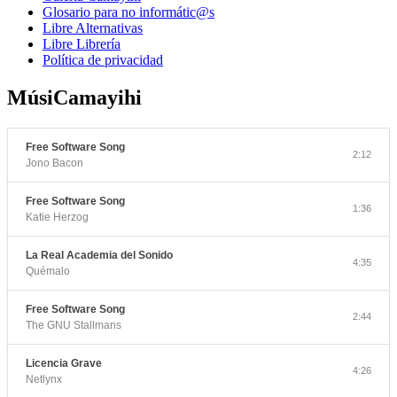
Glosario para no informátic@s
Libre Alternativas
Libre Librería
Política de privacidad
MúsiCamayihi
Free Software Song
2:12
Jono Bacon
Free Software Song
1:36
Katie Herzog
La Real Academia del Sonido
4:35
Quémalo
Free Software Song
2:44
The GNU Stallmans
Licencia Grave
4:26
Netlynx