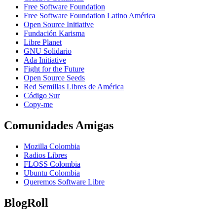
Free Software Foundation
Free Software Foundation Latino América
Open Source Initiative
Fundación Karisma
Libre Planet
GNU Solidario
Ada Initiative
Fight for the Future
Open Source Seeds
Red Semillas Libres de América
Código Sur
официальный
Copy-me
сайт
лучшего
Comunidades Amigas
в
рф
Mozilla Colombia
онлайн
Radios Libres
казино
FLOSS Colombia
пин
Ubuntu Colombia
ап
Queremos Software Libre
BlogRoll