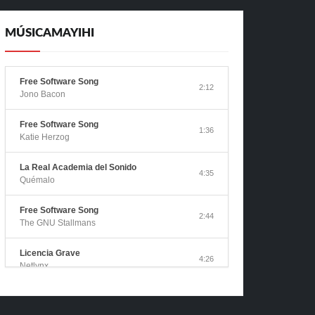
MÚSICAMAYIHI
Free Software Song
2:12
Jono Bacon
Free Software Song
1:36
Katie Herzog
La Real Academia del Sonido
4:35
Quémalo
Free Software Song
2:44
The GNU Stallmans
Licencia Grave
4:26
Netlynx
Canción del Software Libre
1:51
ALEC