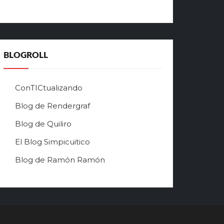
ш
е
г
о
в
BLOGROLL
р
ф
о
ConTICtualizando
н
Blog de Rendergraf
л
а
Blog de Quiliro
й
н
El Blog Simpicuitico
к
Blog de Ramón Ramón
а
з
и
н
о
п