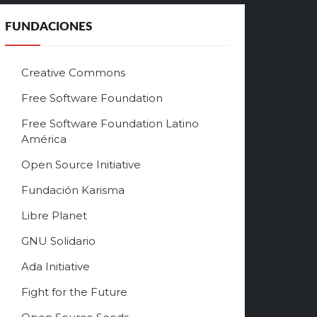
Libre
FUNDACIONES
3:36
Alberto García González
Free Software Song
Creative Commons
3:08
Bulgarian Style
Free Software Foundation
Free Software Song
3:00
Free Software Foundation Latino
Fenster
América
Free Software Song 2
3:18
Open Source Initiative
Jono Bacon
Fundación Karisma
Free Software Song
1:48
Richard Stallman
Libre Planet
GNU Solidario
Ada Initiative
Fight for the Future