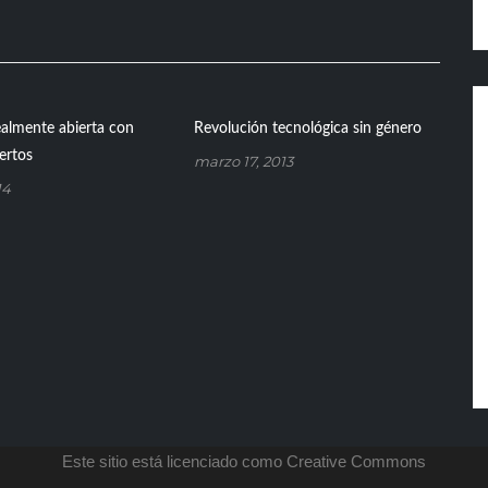
almente abierta con
Revolución tecnológica sin género
ertos
marzo 17, 2013
14
Este sitio está licenciado como Creative Commons