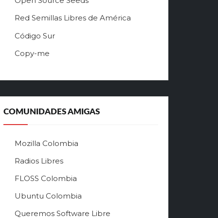
Open Source Seeds
Red Semillas Libres de América
о
Código Sur
ф
Copy-me
и
ц
и
а
л
ь
COMUNIDADES AMIGAS
н
ы
й
Mozilla Colombia
с
а
Radios Libres
й
FLOSS Colombia
т
л
Ubuntu Colombia
у
Queremos Software Libre
ч