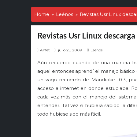
Home
Leénos
Revistas Usr Linux desca
Revistas Usr Linux descarga 
P
Anfet
julio 25, 2009
Leénos
o
Aún recuerdo cuando de una manera hum
s
t
aquel entonces aprendí el manejo básico d
e
un vago recuerdo de Mandrake 10.3, pues
d
acceso a internet en donde estudiaba. P
o
cada vez más con el manejo del sistema
n
entender. Tal vez si hubiera sabido la dif
todo hubiese sido más fácil.