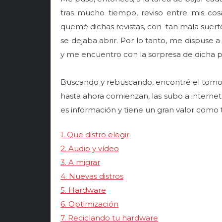
tras mucho tiempo, reviso entre mis co
quemé dichas revistas, con tan mala suerte 
se dejaba abrir. Por lo tanto, me dispuse a 
y me encuentro con la sorpresa de dicha pá
Buscando y rebuscando, encontré el tomo 11
hasta ahora comienzan, las subo a internet:
es información y tiene un gran valor como ta
1. Que distro elegir
2. Audio y vídeo
3. A migrar
4. Nuevas distros
5. Hardware
6. Optimización
7. Reciclando tu hardware