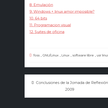
8. Emulación
9. Windows + linux amor imposible?
10. 64 bits
11. Programacion visual
12. Suites de oficina
,
,
,
,
foss
GNU/Linux
Linux
software libre
usr linu
Navegación
Conclusiones de la Jornada de Reflexión
de
2009
entradas