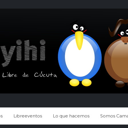
s
Libreeventos
Lo que hacemos
Somos Cama