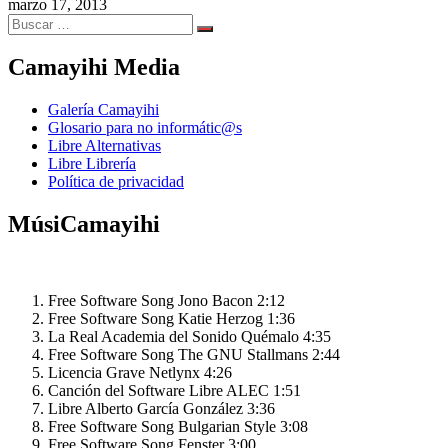
marzo 17, 2013
Search
Search
for:
Camayihi Media
Galería Camayihi
Glosario para no informátic@s
Libre Alternativas
Libre Librería
Política de privacidad
MúsiCamayihi
Free Software Song
Jono Bacon
2:12
Free Software Song
Katie Herzog
1:36
La Real Academia del Sonido
Quémalo
4:35
Free Software Song
The GNU Stallmans
2:44
Licencia Grave
Netlynx
4:26
Canción del Software Libre
ALEC
1:51
Libre
Alberto García González
3:36
Free Software Song
Bulgarian Style
3:08
Free Software Song
Fenster
3:00