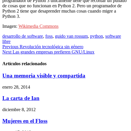
programador de Python 3 únicamente tiene que recordar un puñado
de cosas que no funcionan en Python 2. Pero un programador de
Python 2 tiene que desaprender muchas cosas cuando migre a
Python 3.
Imagen:
Wikimedia Commons
desarrollo de software
,
foss
,
guido van rossum
,
python
,
software
libre
Navegación
Previous
Revolución tecnológica sin género
Next
Las grandes empresas prefieren GNU/Linux
de
entradas
Artículos relacionados
Una memoria visible y compartida
enero 28, 2014
La carta de Ian
diciembre 8, 2012
Mujeres en el Floss