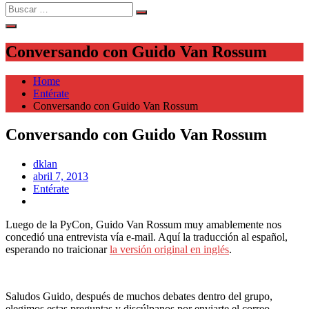
Search
Search
for:
Conversando con Guido Van Rossum
Home
Entérate
Conversando con Guido Van Rossum
Conversando con Guido Van Rossum
dklan
Posted
abril 7, 2013
on
Entérate
Luego de la PyCon, Guido Van Rossum muy amablemente nos
concedió una entrevista vía e-mail. Aquí la traducción al español,
esperando no traicionar
la versión original en inglés
.
Saludos Guido, después de muchos debates dentro del grupo,
elegimos estas preguntas y discúlpanos por enviarte el correo