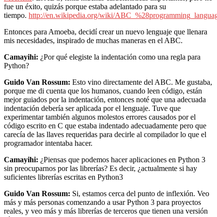
fue un éxito, quizás porque estaba adelantado para su
tiempo.
http://en.wikipedia.org/wiki/ABC_%28programming_langu
Entonces para Amoeba, decidí crear un nuevo lenguaje que llenara
mis necesidades, inspirado de muchas maneras en el ABC.
Camayihi:
¿Por qué elegiste la indentación como una regla para
Python?
Guido Van Rossum:
Esto vino directamente del ABC. Me gustaba,
porque me di cuenta que los humanos, cuando leen código, están
mejor guiados por la indentación, entonces noté que una adecuada
indentación debería ser aplicada por el lenguaje. Tuve que
experimentar también algunos molestos errores causados por el
código escrito en C que estaba indentado adecuadamente pero que
carecía de las llaves requeridas para decirle al compilador lo que el
programador intentaba hacer.
Camayihi:
¿Piensas que podemos hacer aplicaciones en Python 3
sin preocuparnos por las librerías? Es decir, ¿actualmente si hay
suficientes librerías escritas en Python3
Guido Van Rossum:
Si, estamos cerca del punto de inflexión. Veo
más y más personas comenzando a usar Python 3 para proyectos
reales, y veo más y más librerías de terceros que tienen una versión