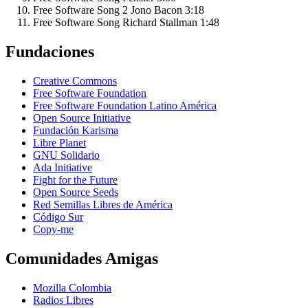
Free Software Song 2
Jono Bacon
3:18
Free Software Song
Richard Stallman
1:48
Fundaciones
Creative Commons
Free Software Foundation
Free Software Foundation Latino América
Open Source Initiative
Fundación Karisma
Libre Planet
GNU Solidario
Ada Initiative
Fight for the Future
Open Source Seeds
Red Semillas Libres de América
Código Sur
официальный
Copy-me
сайт
лучшего
Comunidades Amigas
в
рф
Mozilla Colombia
онлайн
Radios Libres
казино