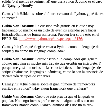
sólida (o al menos experimental) que usa Python 3, como es el caso
de Django y NumPy.
Camayihi:
Háblanos sobre el futuro cercano de Python, ¿qué tienes
en mente?
Guido Van Rossum:
La cuestión más grande en la que estoy
trabajando yo mismo es un ciclo de eventos estándar para hacer
Entradas/Salidas de forma asíncrona. Pueden leer sobre esto en el
PEP 3156.
http://www.python.org/dev/peps/pep-3156/
Camayihi:
¿Por qué elegiste crear a Python como un lenguaje de
scripts y no como un lenguaje compilado?
Guido Van Rossum:
Porque escribir un compilador que genere
código máquina es mucho más trabajo que escribir un intérprete. Y
porque me gustan muchas de las características de los lenguajes de
scripts (realmente, lenguajes dinámicos), como lo son la ausencia de
declaración de tipos de variables.
Camayihi:
¿Qué piensas sobre el gran número de frameworks
escritos en Python? ¿Hay algún framework que prefieras?
Guido Van Rossum:
Creo que esto prueba que el lenguaje es
popular. No tengo fuertes preferencias — algunos días uso un
framework grande como Django, algunos días uso un micro-