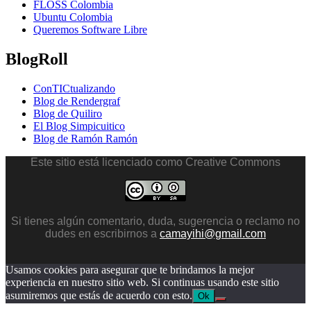
FLOSS Colombia
пин
Ubuntu Colombia
ап
Queremos Software Libre
BlogRoll
ConTICtualizando
Blog de Rendergraf
Blog de Quiliro
El Blog Simpicuitico
Blog de Ramón Ramón
Este sitio está licenciado como Creative Commons
Si tienes algún comentario, duda, sugerencia o reclamo no
dudes en escribirnos a
camayihi@gmail.com
Usamos cookies para asegurar que te brindamos la mejor
experiencia en nuestro sitio web. Si continuas usando este sitio
asumiremos que estás de acuerdo con esto.
Ok