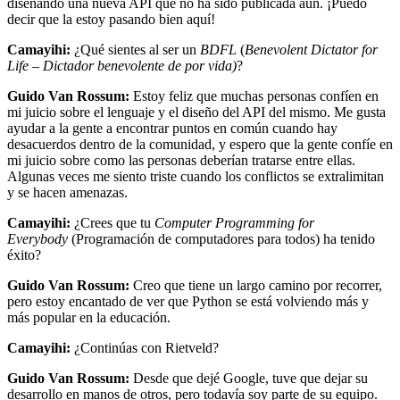
diseñando una nueva API que no ha sido publicada aún. ¡Puedo
decir que la estoy pasando bien aquí!
Camayihi:
¿Qué sientes al ser un
BDFL
(
Benevolent Dictator for
Life – Dictador benevolente de por vida)
?
Guido Van Rossum:
Estoy feliz que muchas personas confíen en
mi juicio sobre el lenguaje y el diseño del API del mismo. Me gusta
ayudar a la gente a encontrar puntos en común cuando hay
desacuerdos dentro de la comunidad, y espero que la gente confíe en
mi juicio sobre como las personas deberían tratarse entre ellas.
Algunas veces me siento triste cuando los conflictos se extralimitan
y se hacen amenazas.
Camayihi:
¿Crees que tu
Computer Programming for
Everybody
(Programación de computadores para todos) ha tenido
éxito?
Guido Van Rossum:
Creo que tiene un largo camino por recorrer,
pero estoy encantado de ver que Python se está volviendo más y
más popular en la educación.
Camayihi:
¿Continúas con Rietveld?
Guido Van Rossum:
Desde que dejé Google, tuve que dejar su
desarrollo en manos de otros, pero todavía soy parte de su equipo.