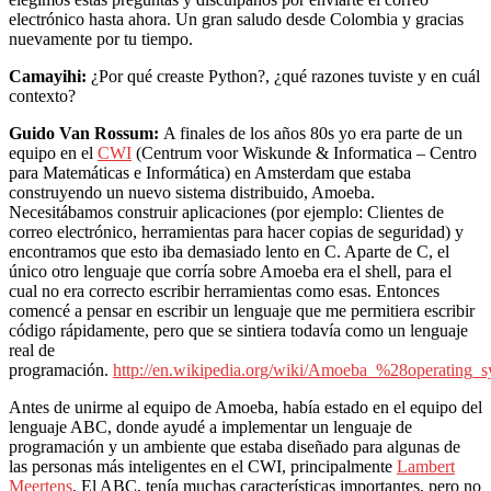
electrónico hasta ahora. Un gran saludo desde Colombia y gracias
nuevamente por tu tiempo.
Camayihi:
¿Por qué creaste Python?, ¿qué razones tuviste y en cuál
contexto?
Guido Van Rossum:
A finales de los años 80s yo era parte de un
equipo en el
CWI
(Centrum voor Wiskunde & Informatica – Centro
para Matemáticas e Informática) en Amsterdam que estaba
construyendo un nuevo sistema distribuido, Amoeba.
Necesitábamos construir aplicaciones (por ejemplo: Clientes de
correo electrónico, herramientas para hacer copias de seguridad) y
encontramos que esto iba demasiado lento en C. Aparte de C, el
único otro lenguaje que corría sobre Amoeba era el shell, para el
cual no era correcto escribir herramientas como esas. Entonces
comencé a pensar en escribir un lenguaje que me permitiera escribir
código rápidamente, pero que se sintiera todavía como un lenguaje
real de
programación.
http://en.wikipedia.org/wiki/Amoeba_%28operating_
Antes de unirme al equipo de Amoeba, había estado en el equipo del
lenguaje ABC, donde ayudé a implementar un lenguaje de
programación y un ambiente que estaba diseñado para algunas de
las personas más inteligentes en el CWI, principalmente
Lambert
Meertens
. El ABC, tenía muchas características importantes, pero no