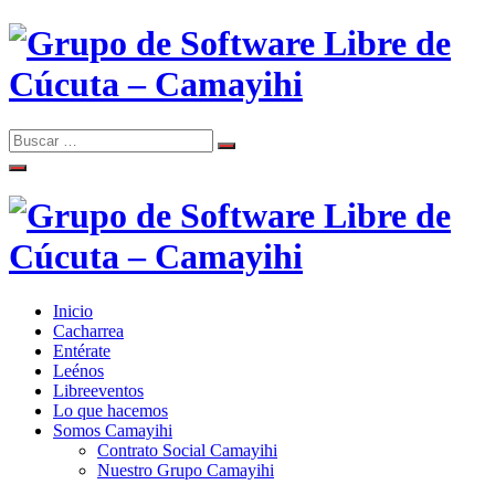
Skip
to
content
Search
Search
Comunidad de Software Libre de Cúcuta
for:
Grupo de Software Libre de
Cúcuta – Camayihi
Inicio
Comunidad de Software Libre de Cúcuta
Cacharrea
Grupo de Software Libre de
Entérate
Leénos
Cúcuta – Camayihi
Libreeventos
Lo que hacemos
Somos Camayihi
Contrato Social Camayihi
Nuestro Grupo Camayihi