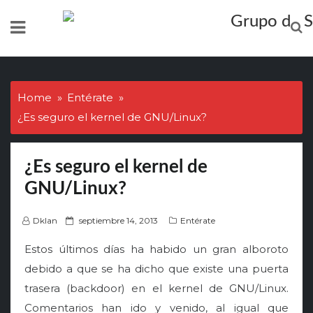
Skip
to
content
Home
Entérate
¿Es seguro el kernel de GNU/Linux?
¿Es seguro el kernel de
GNU/Linux?
P
Dklan
septiembre 14, 2013
Entérate
o
Estos últimos días ha habido un gran alboroto
s
debido a que se ha dicho que existe una puerta
t
trasera (backdoor) en el kernel de GNU/Linux.
e
d
Comentarios han ido y venido, al igual que