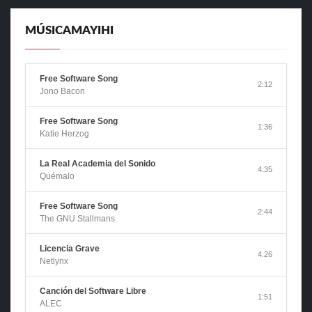
MÚSICAMAYIHI
Free Software Song
2:12
Jono Bacon
Free Software Song
1:36
Katie Herzog
La Real Academia del Sonido
4:35
Quémalo
Free Software Song
2:44
The GNU Stallmans
Licencia Grave
4:26
Netlynx
Canción del Software Libre
1:51
ALEC