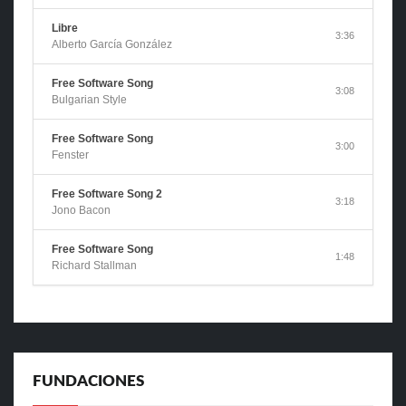
Libre
3:36
Alberto García González
Free Software Song
3:08
Bulgarian Style
Free Software Song
3:00
Fenster
Free Software Song 2
3:18
Jono Bacon
Free Software Song
1:48
Richard Stallman
FUNDACIONES