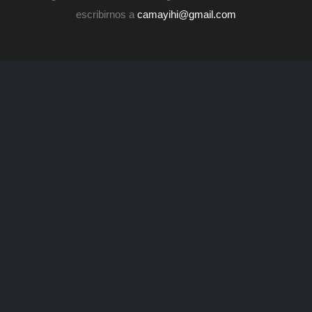
escribirnos a
camayihi@gmail.com