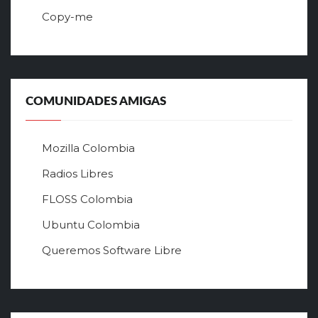
ф
Copy-me
и
ц
и
а
л
ь
COMUNIDADES AMIGAS
н
ы
й
Mozilla Colombia
с
а
Radios Libres
й
FLOSS Colombia
т
л
Ubuntu Colombia
у
Queremos Software Libre
ч
ш
е
г
о