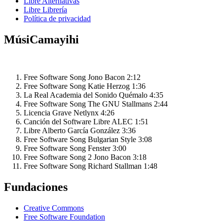
Libre Alternativas
Libre Librería
Política de privacidad
MúsiCamayihi
Free Software Song
Jono Bacon
2:12
Free Software Song
Katie Herzog
1:36
La Real Academia del Sonido
Quémalo
4:35
Free Software Song
The GNU Stallmans
2:44
Licencia Grave
Netlynx
4:26
Canción del Software Libre
ALEC
1:51
Libre
Alberto García González
3:36
Free Software Song
Bulgarian Style
3:08
Free Software Song
Fenster
3:00
Free Software Song 2
Jono Bacon
3:18
Free Software Song
Richard Stallman
1:48
Fundaciones
Creative Commons
Free Software Foundation