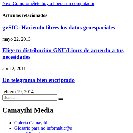
Next
Comprométete hoy a liberar un computador
de
entradas
Artículos relacionados
gvSIG: Haciendo libres los datos geoespaciales
mayo 22, 2013
Elige tu distribución GNU/Linux de acuerdo a tus
necesidades
abril 2, 2011
Un telegrama bien encriptado
febrero 19, 2014
Search
Search
for:
Camayihi Media
Galería Camayihi
Glosario para no informátic@s