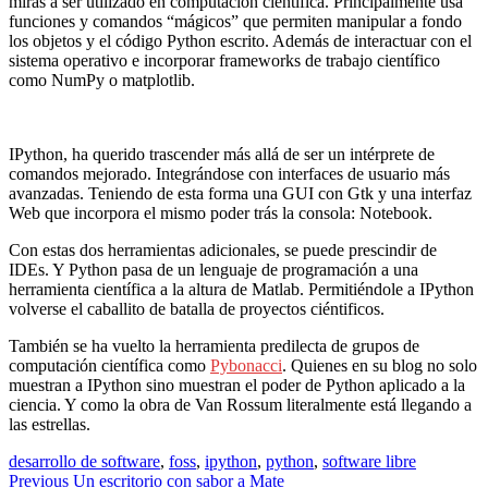
miras a ser utilizado en computación científica. Principalmente usa
funciones y comandos “mágicos” que permiten manipular a fondo
los objetos y el código Python escrito. Además de interactuar con el
sistema operativo e incorporar frameworks de trabajo científico
como NumPy o matplotlib.
IPython, ha querido trascender más allá de ser un intérprete de
comandos mejorado. Integrándose con interfaces de usuario más
avanzadas. Teniendo de esta forma una GUI con Gtk y una interfaz
Web que incorpora el mismo poder trás la consola: Notebook.
Con estas dos herramientas adicionales, se puede prescindir de
IDEs. Y Python pasa de un lenguaje de programación a una
herramienta científica a la altura de Matlab. Permitiéndole a IPython
volverse el caballito de batalla de proyectos ciéntificos.
También se ha vuelto la herramienta predilecta de grupos de
computación científica como
Pybonacci
. Quienes en su blog no solo
muestran a IPython sino muestran el poder de Python aplicado a la
ciencia. Y como la obra de Van Rossum literalmente está llegando a
las estrellas.
desarrollo de software
,
foss
,
ipython
,
python
,
software libre
Navegación
Previous
Un escritorio con sabor a Mate