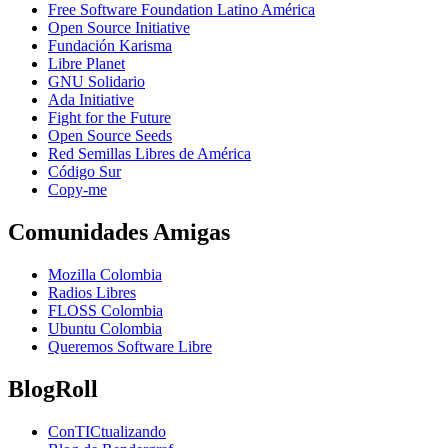
Free Software Foundation Latino América
Open Source Initiative
Fundación Karisma
Libre Planet
GNU Solidario
Ada Initiative
Fight for the Future
Open Source Seeds
Red Semillas Libres de América
Código Sur
официальный
Copy-me
сайт
лучшего
Comunidades Amigas
в
рф
Mozilla Colombia
онлайн
Radios Libres
казино
FLOSS Colombia
пин
Ubuntu Colombia
ап
Queremos Software Libre
BlogRoll
ConTICtualizando