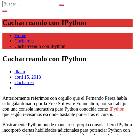
Search
Search
for:
Cacharreando con IPython
Home
Cacharrea
Cacharreando con IPython
Cacharreando con IPython
dklan
Posted
abril 15, 2013
on
Cacharrea
Anteriormente referimos con orgullo que el Fernando Pérez había
sido galardonado por la Free Software Foundation, por su trabajo
con una consola interactiva para Python conocida como
IPython
,
que según revisamos esconde bastante poder tras el cursor.
Básicamente Python puede manejar su propia consola. Pero IPython
incorporó ciertas habilidades adicionales para potenciar Python con