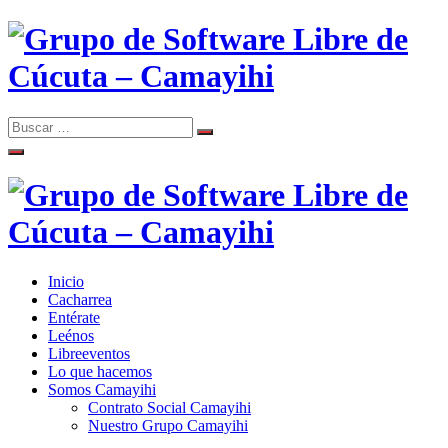
Skip
to
content
Search
Search
Comunidad de Software Libre de Cúcuta
for:
Grupo de Software Libre de
Cúcuta – Camayihi
Inicio
Comunidad de Software Libre de Cúcuta
Cacharrea
Grupo de Software Libre de
Entérate
Leénos
Cúcuta – Camayihi
Libreeventos
Lo que hacemos
Somos Camayihi
Contrato Social Camayihi
Nuestro Grupo Camayihi