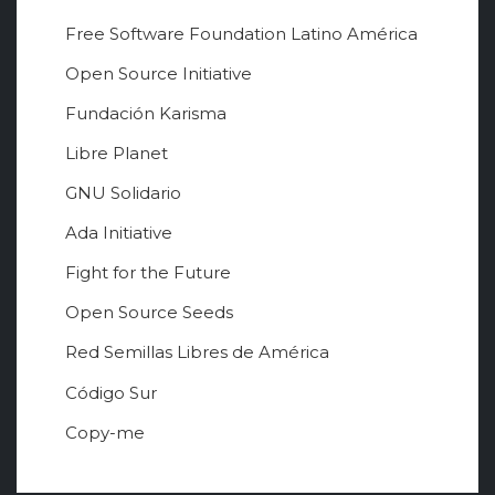
Free Software Foundation Latino América
Open Source Initiative
Fundación Karisma
Libre Planet
GNU Solidario
Ada Initiative
Fight for the Future
Open Source Seeds
Red Semillas Libres de América
о
Código Sur
ф
Copy-me
и
ц
и