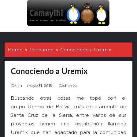
Skip
to
content
Home
Cacharrea
Conociendo a Uremix
Conociendo a Uremix
P
Dklan
mayo 31, 2013
Cacharrea
o
Buscando otras cosas me topé con el
s
grupo Uremix de Bolivia, más exactamente de
t
Santa Cruz de la Sierra, entre varios de sus
e
d
proyectos tienen una distribución llamada
o
Uremix que han adaptado para la comunidad
n