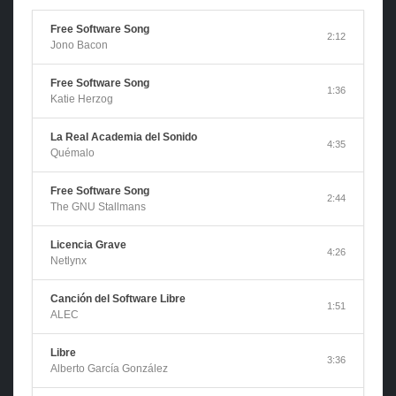
Free Software Song
2:12
Jono Bacon
Free Software Song
1:36
Katie Herzog
La Real Academia del Sonido
4:35
Quémalo
Free Software Song
2:44
The GNU Stallmans
Licencia Grave
4:26
Netlynx
Canción del Software Libre
1:51
ALEC
Libre
3:36
Alberto García González