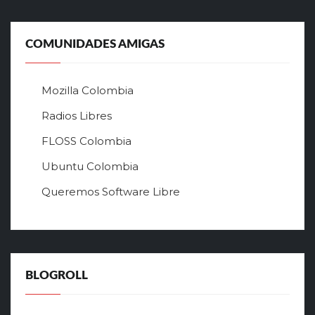
а
л
ь
COMUNIDADES AMIGAS
н
ы
й
Mozilla Colombia
с
а
Radios Libres
й
FLOSS Colombia
т
л
Ubuntu Colombia
у
Queremos Software Libre
ч
ш
е
г
о
в
BLOGROLL
р
ф