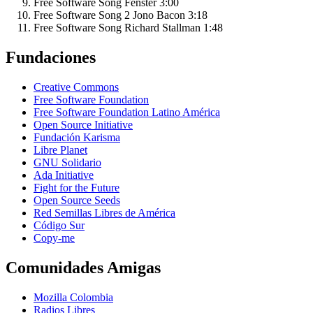
Free Software Song
Fenster
3:00
Free Software Song 2
Jono Bacon
3:18
Free Software Song
Richard Stallman
1:48
Fundaciones
Creative Commons
Free Software Foundation
Free Software Foundation Latino América
Open Source Initiative
Fundación Karisma
Libre Planet
GNU Solidario
Ada Initiative
Fight for the Future
Open Source Seeds
Red Semillas Libres de América
Código Sur
официальный
Copy-me
сайт
лучшего
Comunidades Amigas
в
рф
Mozilla Colombia
онлайн
Radios Libres
казино