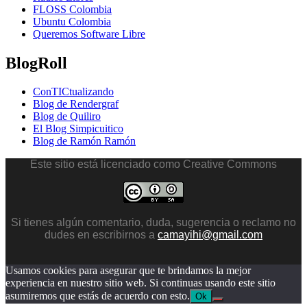
FLOSS Colombia
пин
Ubuntu Colombia
ап
Queremos Software Libre
BlogRoll
ConTICtualizando
Blog de Rendergraf
Blog de Quiliro
El Blog Simpicuitico
Blog de Ramón Ramón
Este sitio está licenciado como Creative Commons
Si tienes algún comentario, duda, sugerencia o reclamo no
dudes en escribirnos a
camayihi@gmail.com
Usamos cookies para asegurar que te brindamos la mejor
experiencia en nuestro sitio web. Si continuas usando este sitio
asumiremos que estás de acuerdo con esto.
Ok