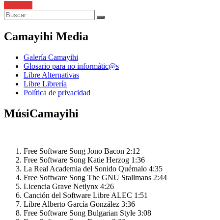
Leer más
Search
Search
for:
Camayihi Media
Galería Camayihi
Glosario para no informátic@s
Libre Alternativas
Libre Librería
Política de privacidad
MúsiCamayihi
Free Software Song
Jono Bacon
2:12
Free Software Song
Katie Herzog
1:36
La Real Academia del Sonido
Quémalo
4:35
Free Software Song
The GNU Stallmans
2:44
Licencia Grave
Netlynx
4:26
Canción del Software Libre
ALEC
1:51
Libre
Alberto García González
3:36
Free Software Song
Bulgarian Style
3:08