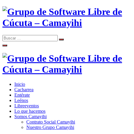
Skip
to
content
Search
Search
Comunidad de Software Libre de Cúcuta
for:
Grupo de Software Libre de
Cúcuta – Camayihi
Inicio
Comunidad de Software Libre de Cúcuta
Cacharrea
Grupo de Software Libre de
Entérate
Leénos
Cúcuta – Camayihi
Libreeventos
Lo que hacemos
Somos Camayihi
Contrato Social Camayihi
Nuestro Grupo Camayihi