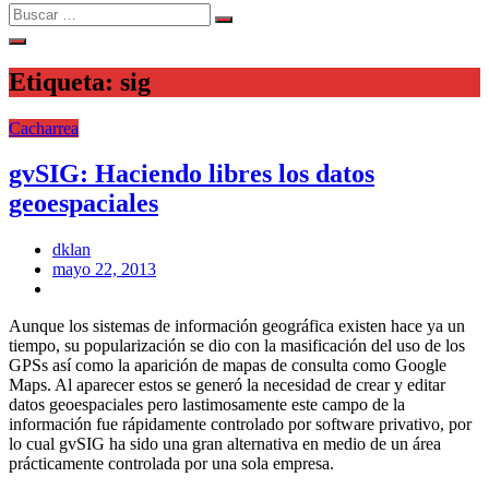
Search
Search
for:
Etiqueta:
sig
Cacharrea
gvSIG: Haciendo libres los datos
geoespaciales
dklan
Posted
mayo 22, 2013
on
Aunque los sistemas de información geográfica existen hace ya un
tiempo, su popularización se dio con la masificación del uso de los
GPSs así como la aparición de mapas de consulta como Google
Maps. Al aparecer estos se generó la necesidad de crear y editar
datos geoespaciales pero lastimosamente este campo de la
información fue rápidamente controlado por software privativo, por
lo cual gvSIG ha sido una gran alternativa en medio de un área
prácticamente controlada por una sola empresa.