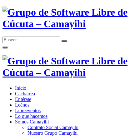
Skip
to
content
Search
Search
Comunidad de Software Libre de Cúcuta
for:
Grupo de Software Libre de
Cúcuta – Camayihi
Inicio
Comunidad de Software Libre de Cúcuta
Cacharrea
Grupo de Software Libre de
Entérate
Leénos
Cúcuta – Camayihi
Libreeventos
Lo que hacemos
Somos Camayihi
Contrato Social Camayihi
Nuestro Grupo Camayihi