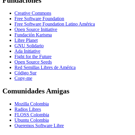
Fundaciones
Creative Commons
Free Software Foundation
Free Software Foundation Latino América
Open Source Initiative
Fundación Karisma
Libre Planet
GNU Solidario
Ada Initiative
Fight for the Future
Open Source Seeds
Red Semillas Libres de América
Código Sur
официальный
Copy-me
сайт
лучшего
Comunidades Amigas
в
рф
Mozilla Colombia
онлайн
Radios Libres
казино
FLOSS Colombia
пин
Ubuntu Colombia
ап
Queremos Software Libre