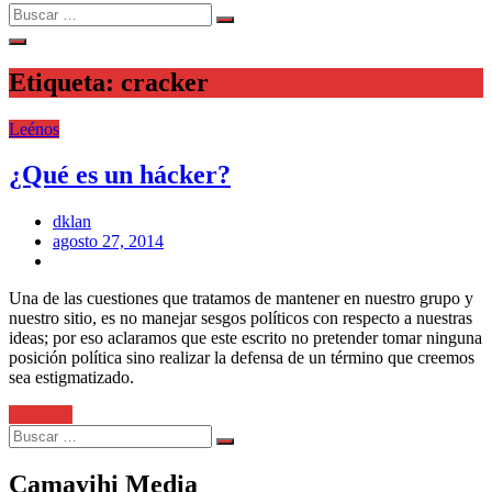
Search
Search
for:
Etiqueta:
cracker
Leénos
¿Qué es un hácker?
dklan
Posted
agosto 27, 2014
on
Una de las cuestiones que tratamos de mantener en nuestro grupo y
nuestro sitio, es no manejar sesgos políticos con respecto a nuestras
ideas; por eso aclaramos que este escrito no pretender tomar ninguna
posición política sino realizar la defensa de un término que creemos
sea estigmatizado.
Leer más
Search
Search
for:
Camayihi Media