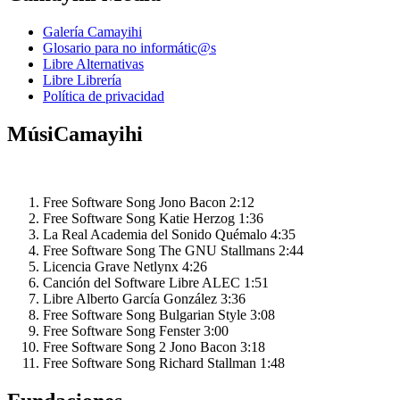
Galería Camayihi
Glosario para no informátic@s
Libre Alternativas
Libre Librería
Política de privacidad
MúsiCamayihi
Free Software Song
Jono Bacon
2:12
Free Software Song
Katie Herzog
1:36
La Real Academia del Sonido
Quémalo
4:35
Free Software Song
The GNU Stallmans
2:44
Licencia Grave
Netlynx
4:26
Canción del Software Libre
ALEC
1:51
Libre
Alberto García González
3:36
Free Software Song
Bulgarian Style
3:08
Free Software Song
Fenster
3:00
Free Software Song 2
Jono Bacon
3:18
Free Software Song
Richard Stallman
1:48