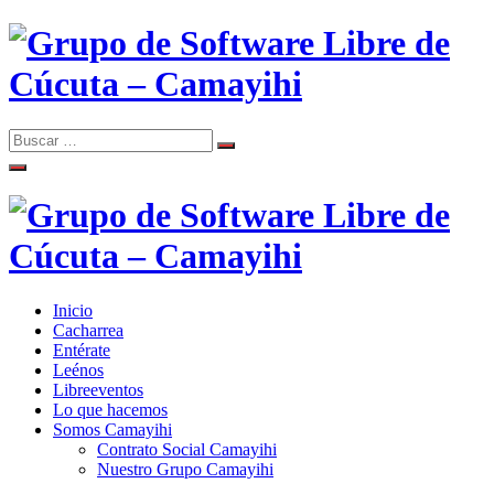
Skip
to
content
Search
Search
Comunidad de Software Libre de Cúcuta
for:
Grupo de Software Libre de
Cúcuta – Camayihi
Inicio
Comunidad de Software Libre de Cúcuta
Cacharrea
Grupo de Software Libre de
Entérate
Leénos
Cúcuta – Camayihi
Libreeventos
Lo que hacemos
Somos Camayihi
Contrato Social Camayihi
Nuestro Grupo Camayihi