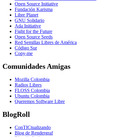
Open Source Initiative
Fundación Karisma
Libre Planet
GNU Solidario
Ada Initiative
Fight for the Future
Open Source Seeds
Red Semillas Libres de América
Código Sur
официальный
Copy-me
сайт
лучшего
Comunidades Amigas
в
рф
Mozilla Colombia
онлайн
Radios Libres
казино
FLOSS Colombia
пин
Ubuntu Colombia
ап
Queremos Software Libre
BlogRoll
ConTICtualizando
Blog de Rendergraf