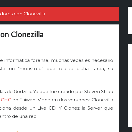
ores con Clonezilla
n Clonezilla
de informática forense, muchas veces es necesario
te un “monstruo” que realiza dicha tarea, su
 las de Godzilla. Ya que fue creado por Steven Shiau
NCHC
en Taiwan. Viene en dos versiones: Clonezilla
iona desde un Live CD. Y Clonezilla Server que
ntro de una red.