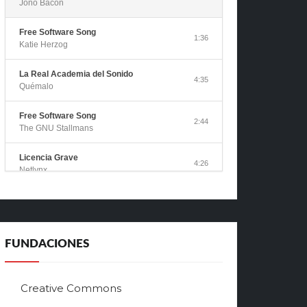
Jono Bacon
Free Software Song
1:36
Katie Herzog
La Real Academia del Sonido
4:35
Quémalo
Free Software Song
2:44
The GNU Stallmans
Licencia Grave
4:26
Netlynx
Canción del Software Libre
1:51
ALEC
Libre
FUNDACIONES
3:36
Alberto García González
Free Software Song
Creative Commons
3:08
Bulgarian Style