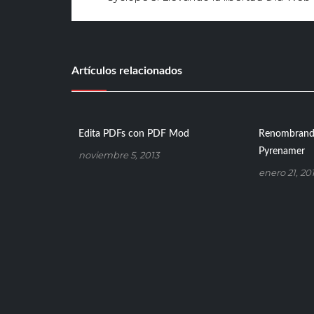
de
entradas
Artículos relacionados
Edita PDFs con PDF Mod
Renombrando
Pyrenamer
noviembre 5, 2013
enero 21, 20