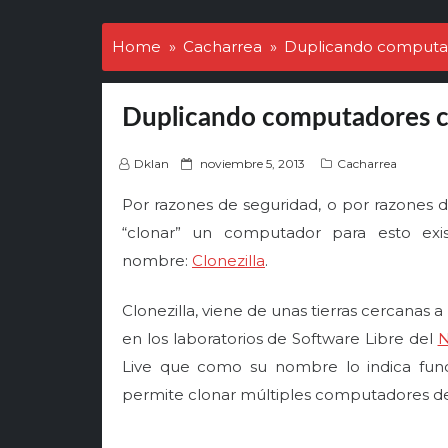
Home
Cacharrea
Duplicando computad
Duplicando computadores co
P
Dklan
noviembre 5, 2013
Cacharrea
o
Por razones de seguridad, o por razones 
s
t
“clonar” un computador para esto exis
e
nombre:
Clonezilla
.
d
o
Clonezilla, viene de unas tierras cercanas a
n
en los laboratorios de Software Libre del
Live que como su nombre lo indica func
permite clonar múltiples computadores de