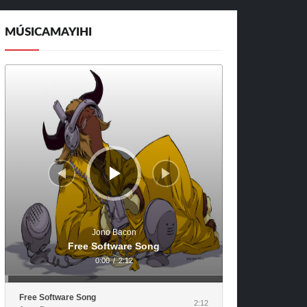
MÚSICAMAYIHI
Reproductor
de
audio
Jono Bacon
Free Software Song
0:00
/
2:12
Free Software Song
2:12