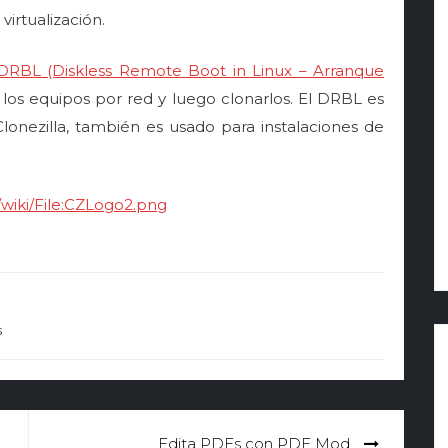
virtualización.
DRBL (Diskless Remote Boot in Linux – Arranque
 los equipos por red y luego clonarlos. El DRBL es
onezilla, también es usado para instalaciones de
g/wiki/File:CZLogo2.png
s
Edita PDFs con PDF Mod