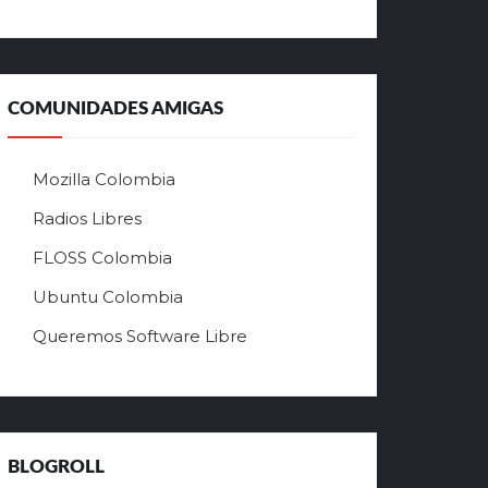
ц
и
а
л
ь
COMUNIDADES AMIGAS
н
ы
й
Mozilla Colombia
с
а
Radios Libres
й
FLOSS Colombia
т
л
Ubuntu Colombia
у
Queremos Software Libre
ч
ш
е
г
о
в
BLOGROLL
р