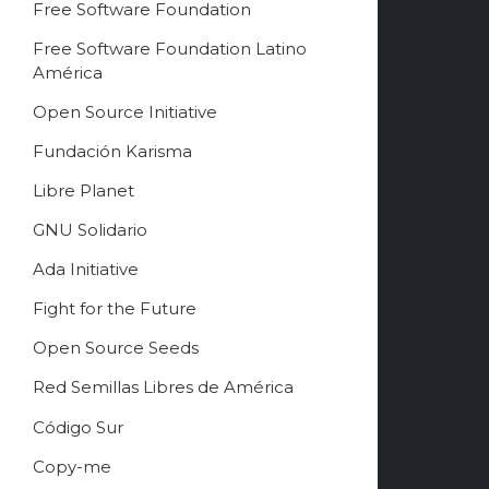
Free Software Foundation
Free Software Song
3:00
Free Software Foundation Latino
Fenster
América
Free Software Song 2
3:18
Open Source Initiative
Jono Bacon
Fundación Karisma
Free Software Song
1:48
Richard Stallman
Libre Planet
GNU Solidario
Ada Initiative
Fight for the Future
Open Source Seeds
Red Semillas Libres de América
о
Código Sur
ф
Copy-me
и