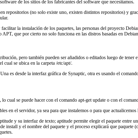
software de los sitios de los fabricantes del software que necesitamos.
 repositorios (no solo existe uno, existen distintos repositorios) y g
ular.
s y facilitar la instalación de los paquetes, las personas del proyecto 
T, que por cierto no solo funciona en las distros basadas en Debian s
tribución, pero también pueden ser añadidos o editados luego de tener e
cual se ubica en la carpeta /etc/apt/.
na es desde la interfaz gráfica de Synaptic, otra es usando el comando 
es, lo cual se puede hacer con el comando apt-get update o con el coman
ibles en el servidor, ya sea para que instalemos o para que actualicemos
itude y su interfaz de texto; aptitude permite elegir el paquete entre 
ude install y el nombre del paquete y el proceso explicará que paquete (
quetes.