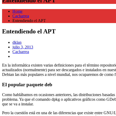
Entendiendo el APT
Home
Cacharrea
Entendiendo el APT
Entendiendo el APT
dklan
Posted
julio 3, 2013
on
Cacharrea
En la informática existen varias definiciones para el término reposito
actualizados (normalmente) para ser descargados e instalados en nue
Debian las más populares a nivel mundial, nos ocuparemos de como fun
El popular paquete deb
Como hablábamos en ocasiones anteriores, las distribuciones basadas
problema. Ya que el comando dpkg o aplicativos gráficos como GDebi s
que se va a instalar.
Pero la cuestión está en una de las diferencias que existe entre GNU/L