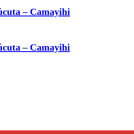
cuta – Camayihi
cuta – Camayihi