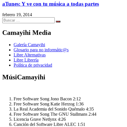
aTunes: Y ve con tu música a todas partes
febrero 19, 2014
Search
Search
for:
Camayihi Media
Galería Camayihi
Glosario para no informátic@s
Libre Alternativas
Libre Librería
Política de privacidad
MúsiCamayihi
Free Software Song
Jono Bacon
2:12
Free Software Song
Katie Herzog
1:36
La Real Academia del Sonido
Quémalo
4:35
Free Software Song
The GNU Stallmans
2:44
Licencia Grave
Netlynx
4:26
Canción del Software Libre
ALEC
1:51