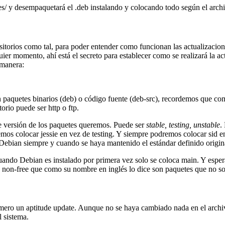
es/ y desempaquetará el .deb instalando y colocando todo según el archiv
sitorios como tal, para poder entender como funcionan las actualizacione
er momento, ahí está el secreto para establecer como se realizará la ac
 manera:
ean paquetes binarios (deb) o código fuente (deb-src), recordemos que
orio puede ser http o ftp.
e versión de los paquetes queremos. Puede ser
stable, testing, unstable
.
os colocar jessie en vez de testing. Y siempre podremos colocar sid en 
 Debian siempre y cuando se haya mantenido el estándar definido origi
 Cuando Debian es instalado por primera vez solo se coloca main. Y esp
 non-free que como su nombre en inglés lo dice son paquetes que no son
primero un aptitude update. Aunque no se haya cambiado nada en el archi
l sistema.