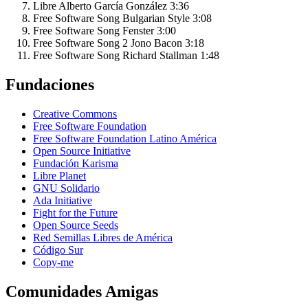
Libre
Alberto García González
3:36
Free Software Song
Bulgarian Style
3:08
Free Software Song
Fenster
3:00
Free Software Song 2
Jono Bacon
3:18
Free Software Song
Richard Stallman
1:48
Fundaciones
Creative Commons
Free Software Foundation
Free Software Foundation Latino América
Open Source Initiative
Fundación Karisma
Libre Planet
GNU Solidario
Ada Initiative
Fight for the Future
Open Source Seeds
Red Semillas Libres de América
Código Sur
официальный
Copy-me
сайт
лучшего
Comunidades Amigas
в