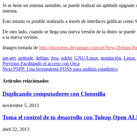
Si se tiene un sistema unstable, se puede realizar un aptitude upgrade
sistema.
Esto mismo es posible realizarlo a través de interfaces gráficas como 
De otro lado, cuando se llega una nueva versión de la distro se puede
a la nueva versión.
Imagen tomada de
http://doctormo.deviantart.com/art/New-Debian-
apt-get
,
aptitude
,
debian
,
foss
,
gdebi
,
GNU/Linux
,
instalación
,
Linux
Navegación
Previous
Facilitando el acceso con Orca
Next
PSPP: Una herramienta FOSS para análisis estadístico
de
entradas
Artículos relacionados
Duplicando computadores con Clonezilla
noviembre 5, 2013
Toma el control de tu desarrollo con Tuleap Open A
abril 22, 2013