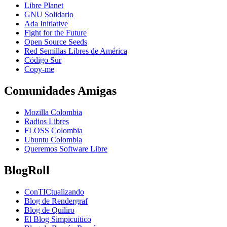
Libre Planet
GNU Solidario
Ada Initiative
Fight for the Future
Open Source Seeds
Red Semillas Libres de América
Código Sur
официальный
Copy-me
сайт
лучшего
Comunidades Amigas
в
рф
Mozilla Colombia
онлайн
Radios Libres
казино
FLOSS Colombia
пин
Ubuntu Colombia
ап
Queremos Software Libre
BlogRoll
ConTICtualizando
Blog de Rendergraf
Blog de Quiliro
El Blog Simpicuitico