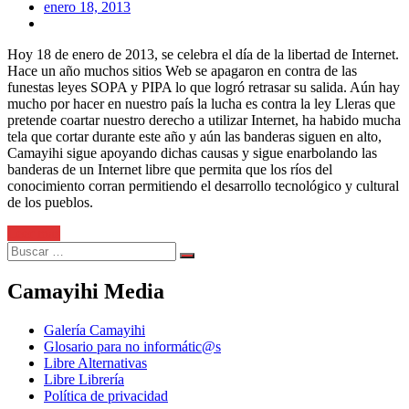
Posted
enero 18, 2013
on
Hoy 18 de enero de 2013, se celebra el día de la libertad de Internet.
Hace un año muchos sitios Web se apagaron en contra de las
funestas leyes SOPA y PIPA lo que logró retrasar su salida. Aún hay
mucho por hacer en nuestro país la lucha es contra la ley Lleras que
pretende coartar nuestro derecho a utilizar Internet, ha habido mucha
tela que cortar durante este año y aún las banderas siguen en alto,
Camayihi sigue apoyando dichas causas y sigue enarbolando las
banderas de un Internet libre que permita que los ríos del
conocimiento corran permitiendo el desarrollo tecnológico y cultural
de los pueblos.
Leer más
Search
Search
for:
Camayihi Media
Galería Camayihi
Glosario para no informátic@s
Libre Alternativas
Libre Librería
Política de privacidad