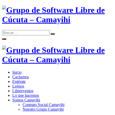
Skip
to
content
Search
Search
Comunidad de Software Libre de Cúcuta
for:
Grupo de Software Libre de
Cúcuta – Camayihi
Inicio
Comunidad de Software Libre de Cúcuta
Cacharrea
Grupo de Software Libre de
Entérate
Leénos
Cúcuta – Camayihi
Libreeventos
Lo que hacemos
Somos Camayihi
Contrato Social Camayihi
Nuestro Grupo Camayihi