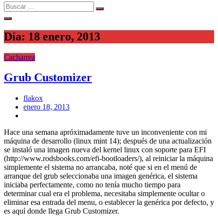
Search
Search
for:
Día:
18 enero, 2013
Cacharrea
Grub Customizer
flakox
Posted
enero 18, 2013
on
Hace una semana apróximadamente tuve un inconveniente con mi
máquina de desarrollo (linux mint 14); después de una actualización
se instaló una imagen nueva del kernel linux con soporte para EFI
(http://www.rodsbooks.com/efi-bootloaders/), al reiniciar la máquina
simplemente el sistema no arrancaba, noté que si en el menú de
arranque del grub seleccionaba una imagen genérica, el sistema
iniciaba perfectamente, como no tenía mucho tiempo para
determinar cual era el problema, necesitaba simplemente ocultar o
eliminar esa entrada del menu, o establecer la genérica por defecto, y
es aquí donde llega Grub Customizer.