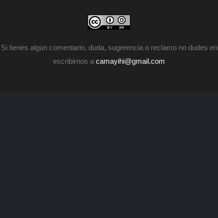
п
и
н
а
п
Si tienes algún comentario, duda, sugerencia o reclamo no dudes en
escribirnos a
camayihi@gmail.com