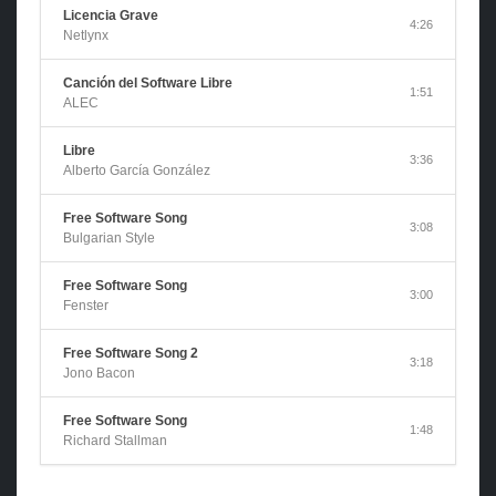
Licencia Grave
4:26
Netlynx
Canción del Software Libre
1:51
ALEC
Libre
3:36
Alberto García González
Free Software Song
3:08
Bulgarian Style
Free Software Song
3:00
Fenster
Free Software Song 2
3:18
Jono Bacon
Free Software Song
1:48
Richard Stallman