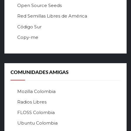
Open Source Seeds
Red Semillas Libres de América
о
Código Sur
ф
Copy-me
и
ц
и
а
л
ь
COMUNIDADES AMIGAS
н
ы
й
Mozilla Colombia
с
а
Radios Libres
й
FLOSS Colombia
т
л
Ubuntu Colombia
у