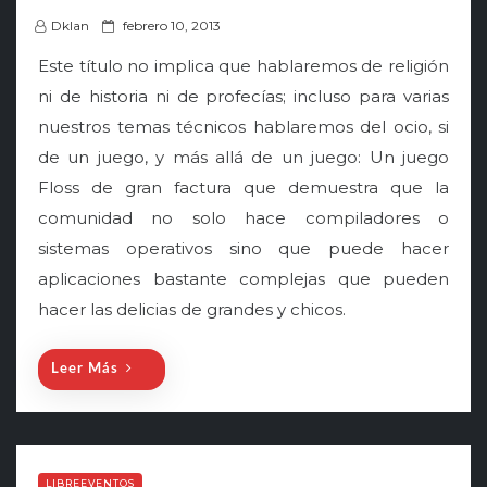
P
Dklan
febrero 10, 2013
o
Este título no implica que hablaremos de religión
s
ni de historia ni de profecías; incluso para varias
t
nuestros temas técnicos hablaremos del ocio, si
e
de un juego, y más allá de un juego: Un juego
d
o
Floss de gran factura que demuestra que la
n
comunidad no solo hace compiladores o
sistemas operativos sino que puede hacer
aplicaciones bastante complejas que pueden
hacer las delicias de grandes y chicos.
Leer Más
LIBREEVENTOS