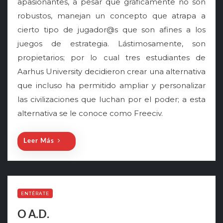
apasionantes, a pesar que gráficamente no son
t
robustos, manejan un concepto que atrapa a
e
cierto tipo de jugador@s que son afines a los
d
o
juegos de estrategia. Lástimosamente, son
n
propietarios; por lo cual tres estudiantes de
Aarhus University decidieron crear una alternativa
que incluso ha permitido ampliar y personalizar
las civilizaciones que luchan por el poder; a esta
alternativa se le conoce como Freeciv.
Leer Más
ENTÉRATE
O A.D.