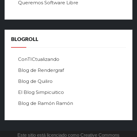
Queremos Software Libre
ч
ш
е
г
о
в
BLOGROLL
р
ф
о
ConTICtualizando
н
Blog de Rendergraf
л
а
Blog de Quiliro
й
н
El Blog Simpicuitico
к
Blog de Ramón Ramón
а
з
и
н
о
Este sitio está licenciado como Creative Commons