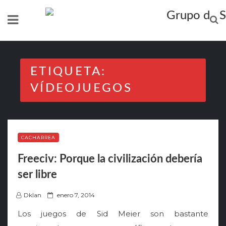
Skip
to
content
ETIQUETA:
VÍDEOJUEGOS
CACHARREA
Freeciv: Porque la civilización debería
ser libre
P
Dklan
enero 7, 2014
o
Los juegos de Sid Meier son bastante
s