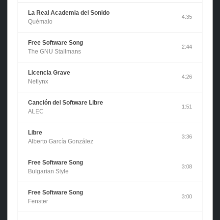
La Real Academia del Sonido
4:35
Quémalo
Free Software Song
2:44
The GNU Stallmans
Licencia Grave
4:26
Netlynx
Canción del Software Libre
1:51
ALEC
Libre
3:36
Alberto García González
Free Software Song
3:08
Bulgarian Style
Free Software Song
3:00
Fenster