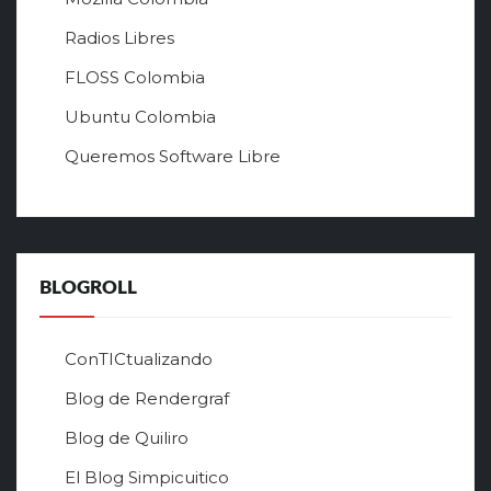
с
а
Radios Libres
й
FLOSS Colombia
т
л
Ubuntu Colombia
у
Queremos Software Libre
ч
ш
е
г
о
в
BLOGROLL
р
ф
о
ConTICtualizando
н
Blog de Rendergraf
л
а
Blog de Quiliro
й
н
El Blog Simpicuitico