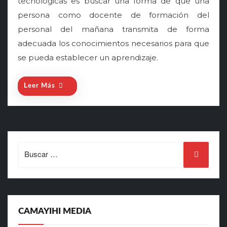
tecnológicas es buscar una forma de que una
t
persona como docente de formación del
e
personal del mañana transmita de forma
d
o
adecuada los conocimientos necesarios para que
n
se pueda establecer un aprendizaje.
Leer Más
Search
for:
CAMAYIHI MEDIA