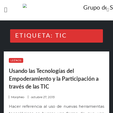
Skip
to
content
ETIQUETA:
TIC
LEÉNOS
Usando las Tecnologías del
Empoderamiento y la Participación a
través de las TIC
P
Morpheo
octubre 27, 2013
o
Hacer referencia al uso de nuevas herramientas
s