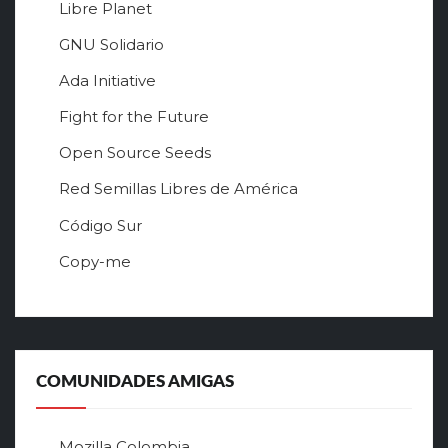
Libre Planet
GNU Solidario
Ada Initiative
Fight for the Future
Open Source Seeds
Red Semillas Libres de América
о
Código Sur
ф
Copy-me
и
ц
и
а
л
ь
COMUNIDADES AMIGAS
н
ы
й
Mozilla Colombia