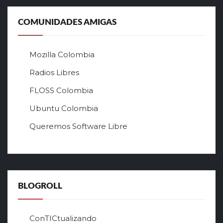
л
ь
COMUNIDADES AMIGAS
н
ы
й
Mozilla Colombia
с
а
Radios Libres
й
FLOSS Colombia
т
л
Ubuntu Colombia
у
Queremos Software Libre
ч
ш
е
г
о
в
BLOGROLL
р
ф
о
ConTICtualizando