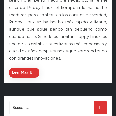
sea un gran perro maduro en edad otoñal, en el
e
caso de Puppy Linux, el tiempo si lo ha hecho
d
o
madurar, pero contrario a los caninos de verdad,
n
Puppy Linux se ha hecho más rápido y liviano,
aunque que sigue siendo tan pequeño como
cuando nació. Si no le es familiar, Puppy Linux, es
una de las distribuciones livianas más conocidas y
que diez años después nos sigue sorprendiendo
con grandes innovaciones.
Leer Más
Search
for: