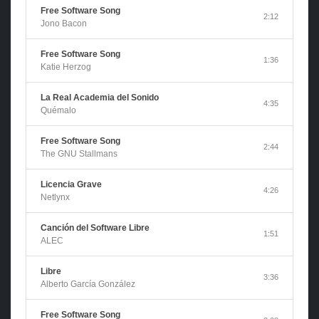
Free Software Song
2:12
Jono Bacon
Free Software Song
1:36
Katie Herzog
La Real Academia del Sonido
4:35
Quémalo
Free Software Song
2:44
The GNU Stallmans
Licencia Grave
4:26
Netlynx
Canción del Software Libre
1:51
ALEC
Libre
3:36
Alberto García González
Free Software Song