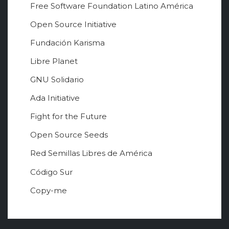
Free Software Foundation Latino América
Open Source Initiative
Fundación Karisma
Libre Planet
GNU Solidario
Ada Initiative
Fight for the Future
Open Source Seeds
Red Semillas Libres de América
о
Código Sur
ф
Copy-me
и
ц
и
а