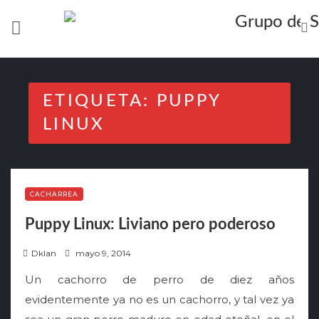
Skip
to
content
ETIQUETA:
PUPPY
LINUX
CACHARREA
Puppy Linux: Liviano pero poderoso
P
Dklan
mayo 9, 2014
o
Un cachorro de perro de diez años
s
evidentemente ya no es un cachorro, y tal vez ya
t