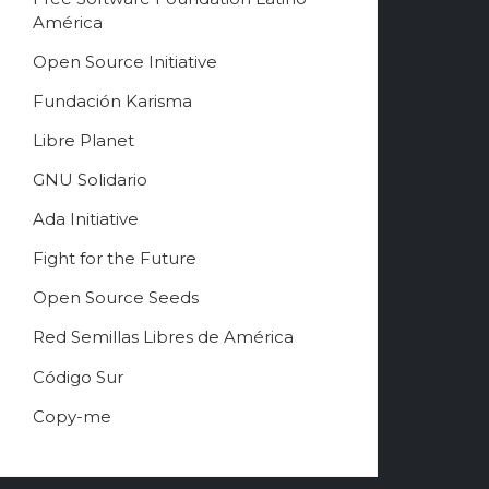
América
Free Software Song 2
3:18
Open Source Initiative
Jono Bacon
Fundación Karisma
Free Software Song
1:48
Richard Stallman
Libre Planet
GNU Solidario
Ada Initiative
Fight for the Future
Open Source Seeds
Red Semillas Libres de América
о
Código Sur
ф
Copy-me
и
ц
и