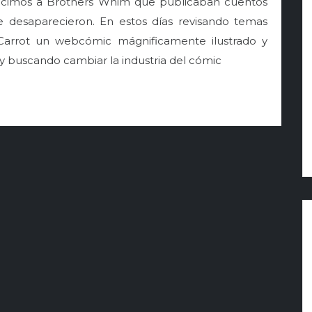
nocimos a Brothers Whim que publicaban cuentos
nte desaparecieron. En estos días revisando temas
Carrot un webcómic mágnificamente ilustrado y
y buscando cambiar la industria del cómic