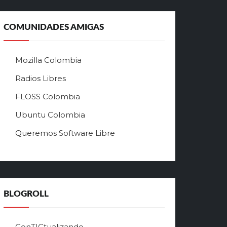
а
л
ь
COMUNIDADES AMIGAS
н
ы
й
Mozilla Colombia
с
а
Radios Libres
й
FLOSS Colombia
т
л
Ubuntu Colombia
у
Queremos Software Libre
ч
ш
е
г
о
в
BLOGROLL
р
ф
о
ConTICtualizando