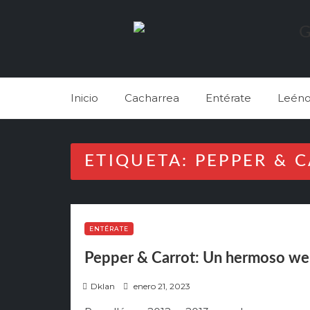
Skip
to
content
Inicio
Cacharrea
Entérate
Leéno
ETIQUETA:
PEPPER & 
ENTÉRATE
Pepper & Carrot: Un hermoso we
P
Dklan
enero 21, 2023
o