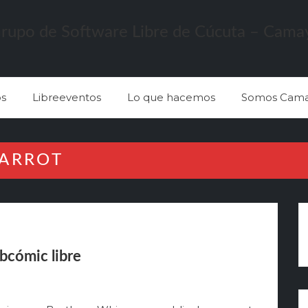
s
Libreeventos
Lo que hacemos
Somos Cama
CARROT
bcómic libre