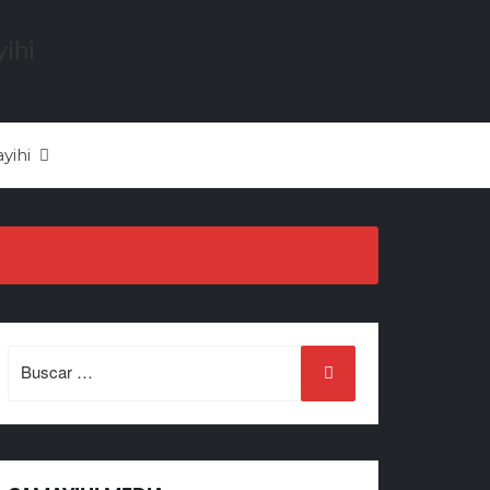
yihi
Search
for: