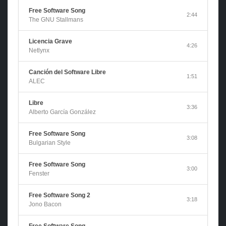
Free Software Song
2:44
The GNU Stallmans
Licencia Grave
4:26
Netlynx
Canción del Software Libre
1:51
ALEC
Libre
3:36
Alberto García González
Free Software Song
3:08
Bulgarian Style
Free Software Song
3:00
Fenster
Free Software Song 2
3:18
Jono Bacon
Free Software Song