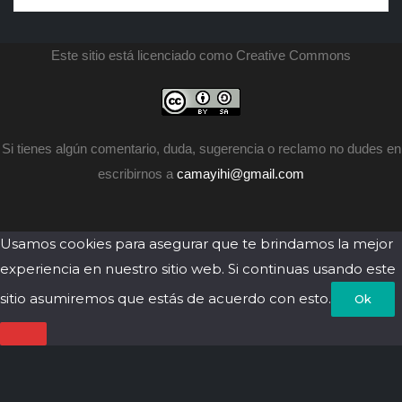
и
н
о
Este sitio está licenciado como Creative Commons
п
и
н
а
п
Si tienes algún comentario, duda, sugerencia o reclamo no dudes en
escribirnos a
camayihi@gmail.com
Usamos cookies para asegurar que te brindamos la mejor
experiencia en nuestro sitio web. Si continuas usando este
sitio asumiremos que estás de acuerdo con esto.
Ok