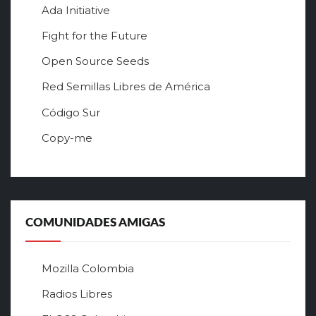
Ada Initiative
Fight for the Future
Open Source Seeds
Red Semillas Libres de América
о
Código Sur
ф
Copy-me
и
ц
и
а
л
ь
COMUNIDADES AMIGAS
н
ы
й
Mozilla Colombia
с
а
Radios Libres
й