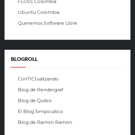
FLOSS Colombia
т
л
Ubuntu Colombia
у
Queremos Software Libre
ч
ш
е
г
о
в
BLOGROLL
р
ф
о
ConTICtualizando
н
Blog de Rendergraf
л
а
Blog de Quiliro
й
н
El Blog Simpicuitico
к
Blog de Ramón Ramón
а
з