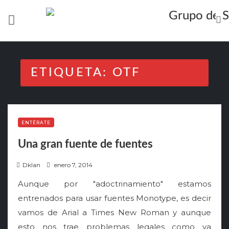
Skip
to
content
ETIQUETA:
OTF
ENTÉRATE
Una gran fuente de fuentes
P
Dklan
enero 7, 2014
o
Aunque por "adoctrinamiento" estamos
s
entrenados para usar fuentes Monotype, es decir
t
vamos de Arial a Times New Roman y aunque
e
esto nos trae problemas legales como ya
d