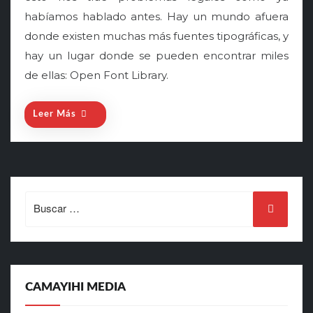
o
habíamos hablado antes. Hay un mundo afuera
n
donde existen muchas más fuentes tipográficas, y
hay un lugar donde se pueden encontrar miles
de ellas: Open Font Library.
Leer Más
Search
for:
CAMAYIHI MEDIA