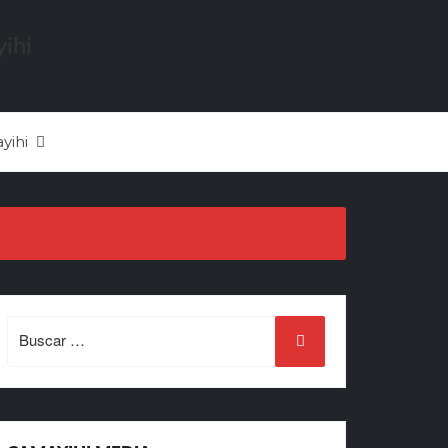
yihi
Search
for: