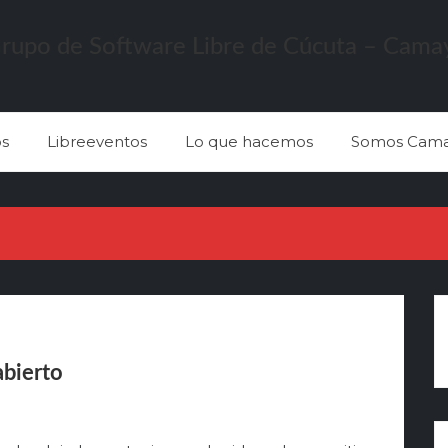
s
Libreeventos
Lo que hacemos
Somos Cama
abierto