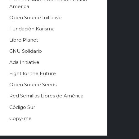
América
Free Software Song 2
3:18
Open Source Initiative
Jono Bacon
Fundación Karisma
Free Software Song
1:48
Richard Stallman
Libre Planet
GNU Solidario
Ada Initiative
Fight for the Future
Open Source Seeds
Red Semillas Libres de América
о
Código Sur
ф
Copy-me
и
ц
и