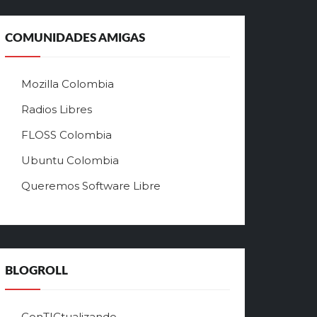
а
л
ь
COMUNIDADES AMIGAS
н
ы
й
Mozilla Colombia
с
а
Radios Libres
й
FLOSS Colombia
т
л
Ubuntu Colombia
у
Queremos Software Libre
ч
ш
е
г
о
в
BLOGROLL
р
ф
о
ConTICtualizando