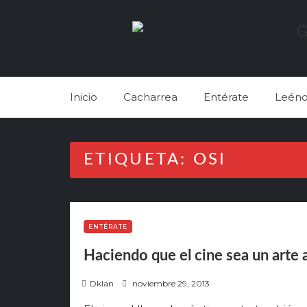
Skip
to
content
Inicio
Cacharrea
Entérate
Leéno
ETIQUETA:
OSI
ENTÉRATE
Haciendo que el cine sea un arte 
P
Dklan
noviembre 29, 2013
o