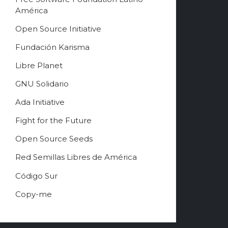
América
Free Software Song 2
3:18
Open Source Initiative
Jono Bacon
Fundación Karisma
Free Software Song
1:48
Richard Stallman
Libre Planet
GNU Solidario
Ada Initiative
Fight for the Future
Open Source Seeds
Red Semillas Libres de América
о
Código Sur
ф
Copy-me
и
ц
и