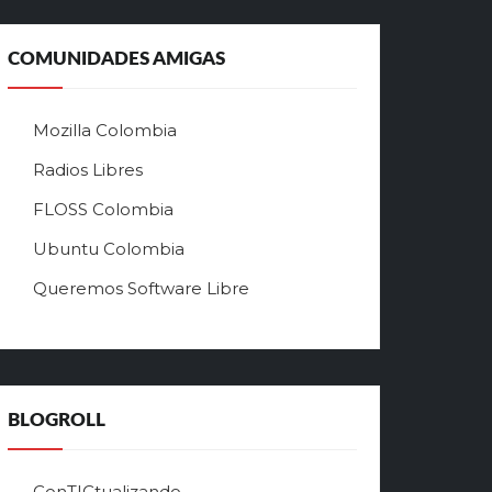
а
л
ь
COMUNIDADES AMIGAS
н
ы
й
Mozilla Colombia
с
а
Radios Libres
й
FLOSS Colombia
т
л
Ubuntu Colombia
у
Queremos Software Libre
ч
ш
е
г
о
в
BLOGROLL
р
ф
о
ConTICtualizando