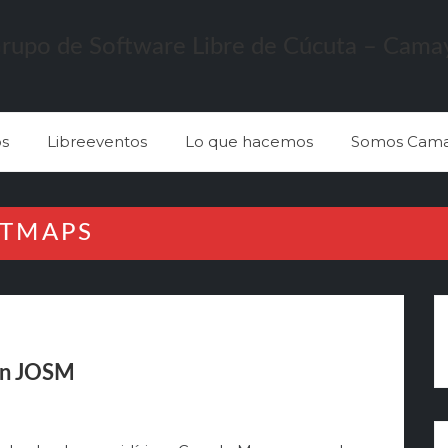
s
Libreeventos
Lo que hacemos
Somos Cama
ETMAPS
on JOSM