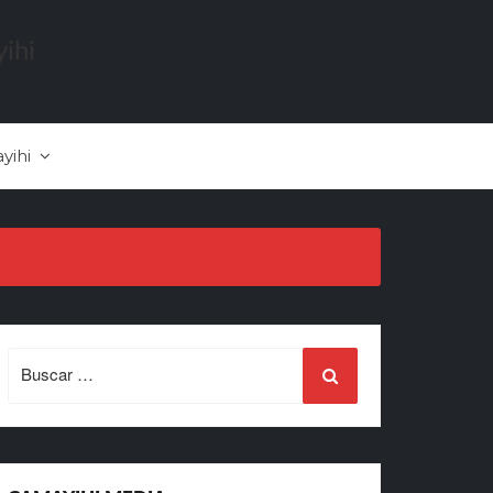
yihi
Search
for: