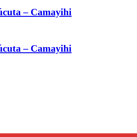
cuta – Camayihi
cuta – Camayihi