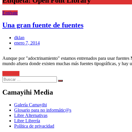
Etiqueta:
Open Font Library
Entérate
Una gran fuente de fuentes
dklan
Posted
enero 7, 2014
on
Aunque por "adoctrinamiento" estamos entrenados para usar fuentes
mundo afuera donde existen muchas más fuentes tipográficas, y hay u
Leer más
Search
Search
for:
Camayihi Media
Galería Camayihi
Glosario para no informátic@s
Libre Alternativas
Libre Librería
Política de privacidad