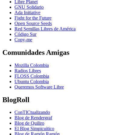
Libre Planet
GNU Solidario
Ada Initiative
Fight for the Future
Open Source Seeds
Red Semillas Libres de América
Código Sur
официальный
Copy-me
сайт
лучшего
Comunidades Amigas
в
рф
Mozilla Colombia
онлайн
Radios Libres
казино
FLOSS Colombia
пин
Ubuntu Colombia
ап
Queremos Software Libre
BlogRoll
ConTICtualizando
Blog de Rendergraf
Blog de Quiliro
El Blog Simpicuitico
Blog de Ramón Ramón