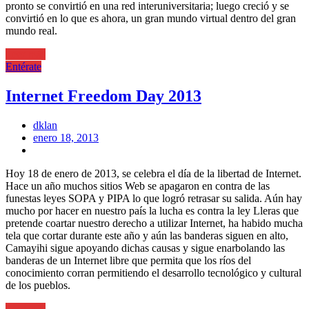
pronto se convirtió en una red interuniversitaria; luego creció y se
convirtió en lo que es ahora, un gran mundo virtual dentro del gran
mundo real.
Leer más
Entérate
Internet Freedom Day 2013
dklan
Posted
enero 18, 2013
on
Hoy 18 de enero de 2013, se celebra el día de la libertad de Internet.
Hace un año muchos sitios Web se apagaron en contra de las
funestas leyes SOPA y PIPA lo que logró retrasar su salida. Aún hay
mucho por hacer en nuestro país la lucha es contra la ley Lleras que
pretende coartar nuestro derecho a utilizar Internet, ha habido mucha
tela que cortar durante este año y aún las banderas siguen en alto,
Camayihi sigue apoyando dichas causas y sigue enarbolando las
banderas de un Internet libre que permita que los ríos del
conocimiento corran permitiendo el desarrollo tecnológico y cultural
de los pueblos.
Leer más