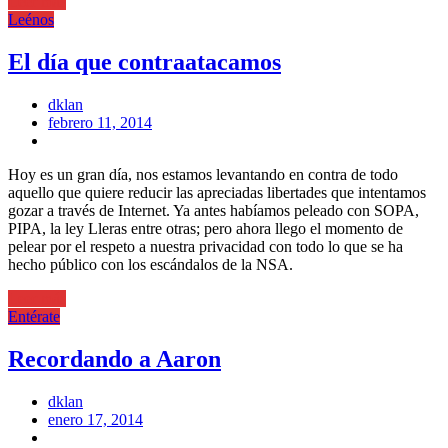
Leer más
Leénos
El día que contraatacamos
dklan
Posted
febrero 11, 2014
on
Hoy es un gran día, nos estamos levantando en contra de todo
aquello que quiere reducir las apreciadas libertades que intentamos
gozar a través de Internet. Ya antes habíamos peleado con SOPA,
PIPA, la ley Lleras entre otras; pero ahora llego el momento de
pelear por el respeto a nuestra privacidad con todo lo que se ha
hecho público con los escándalos de la NSA.
Leer más
Entérate
Recordando a Aaron
dklan
Posted
enero 17, 2014
on