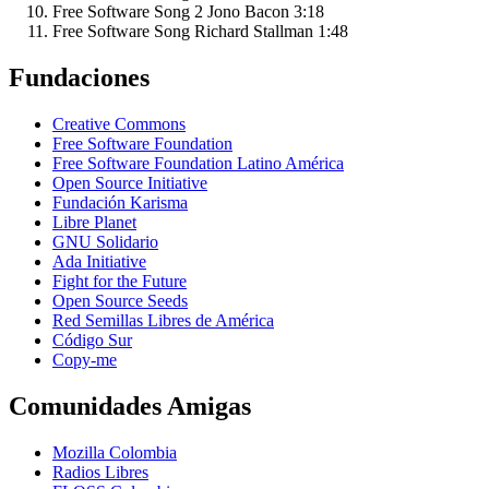
Free Software Song 2
Jono Bacon
3:18
Free Software Song
Richard Stallman
1:48
Fundaciones
Creative Commons
Free Software Foundation
Free Software Foundation Latino América
Open Source Initiative
Fundación Karisma
Libre Planet
GNU Solidario
Ada Initiative
Fight for the Future
Open Source Seeds
Red Semillas Libres de América
Código Sur
официальный
Copy-me
сайт
лучшего
Comunidades Amigas
в
рф
Mozilla Colombia
онлайн
Radios Libres
казино