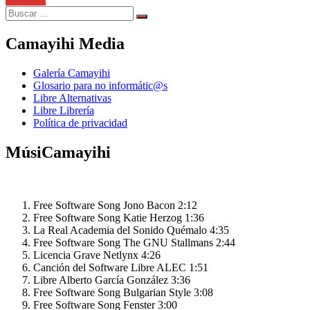
Search
Search
for:
Camayihi Media
Galería Camayihi
Glosario para no informátic@s
Libre Alternativas
Libre Librería
Política de privacidad
MúsiCamayihi
Free Software Song
Jono Bacon
2:12
Free Software Song
Katie Herzog
1:36
La Real Academia del Sonido
Quémalo
4:35
Free Software Song
The GNU Stallmans
2:44
Licencia Grave
Netlynx
4:26
Canción del Software Libre
ALEC
1:51
Libre
Alberto García González
3:36
Free Software Song
Bulgarian Style
3:08
Free Software Song
Fenster
3:00