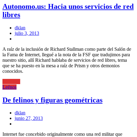
Autonomo.us: Hacia unos servicios de red
libres
dklan
Posted
julio 3, 2013
on
A raíz de la inclusión de Richard Stallman como parte del Salón de
la Fama de Internet, llegué a la nota de la FSF que tradujimos para
nuestro sitio, allí Richard hablaba de servicios de red libres, tema
que se ha puesto en la mesa a raíz de Prism y otros demonios
conocidos.
Leer más
Leénos
De felinos y figuras geométricas
dklan
Posted
junio 27, 2013
on
Internet fue concebido originalmente como una red militar que