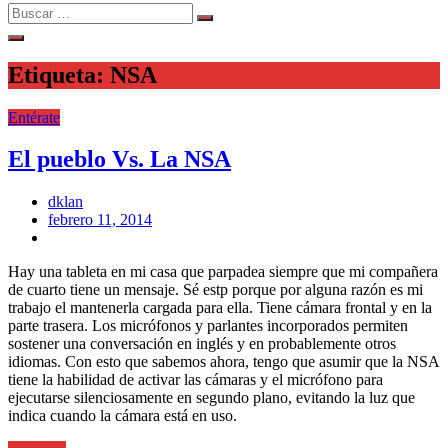
Search
Search
for:
Etiqueta:
NSA
Entérate
El pueblo Vs. La NSA
dklan
Posted
febrero 11, 2014
on
Hay una tableta en mi casa que parpadea siempre que mi compañera
de cuarto tiene un mensaje. Sé estp porque por alguna razón es mi
trabajo el mantenerla cargada para ella. Tiene cámara frontal y en la
parte trasera. Los micrófonos y parlantes incorporados permiten
sostener una conversación en inglés y en probablemente otros
idiomas. Con esto que sabemos ahora, tengo que asumir que la NSA
tiene la habilidad de activar las cámaras y el micrófono para
ejecutarse silenciosamente en segundo plano, evitando la luz que
indica cuando la cámara está en uso.