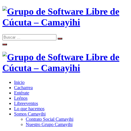
Skip
to
content
Search
Search
Comunidad de Software Libre de Cúcuta
for:
Grupo de Software Libre de
Cúcuta – Camayihi
Inicio
Comunidad de Software Libre de Cúcuta
Cacharrea
Grupo de Software Libre de
Entérate
Leénos
Cúcuta – Camayihi
Libreeventos
Lo que hacemos
Somos Camayihi
Contrato Social Camayihi
Nuestro Grupo Camayihi