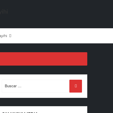
yihi
Search
for: