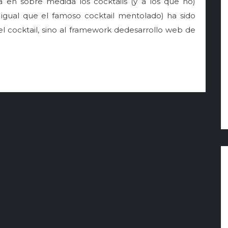
en sobre medida los cocktails (y a los que no)
igual que el famoso cocktail mentolado) ha sido
el cocktail, sino al framework dedesarrollo web de