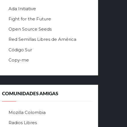
Ada Initiative
Fight for the Future
Open Source Seeds
Red Semillas Libres de América
о
Código Sur
ф
Copy-me
и
ц
и
а
л
ь
COMUNIDADES AMIGAS
н
ы
й
Mozilla Colombia
с
а
Radios Libres