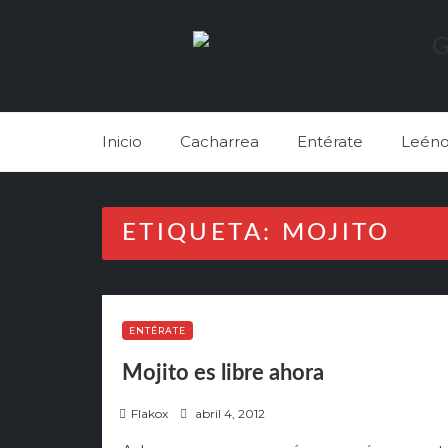
Skip
to
content
Inicio
Cacharrea
Entérate
Leéno
ETIQUETA:
MOJITO
ENTÉRATE
Mojito es libre ahora
P
Flakox
abril 4, 2012
o