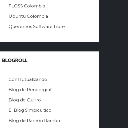
й
FLOSS Colombia
т
л
Ubuntu Colombia
у
Queremos Software Libre
ч
ш
е
г
о
в
BLOGROLL
р
ф
о
ConTICtualizando
н
Blog de Rendergraf
л
а
Blog de Quiliro
й
н
El Blog Simpicuitico
к
Blog de Ramón Ramón
а
з