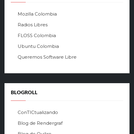
ы
й
Mozilla Colombia
с
а
Radios Libres
й
FLOSS Colombia
т
л
Ubuntu Colombia
у
Queremos Software Libre
ч
ш
е
г
о
в
BLOGROLL
р
ф
о
ConTICtualizando
н
Blog de Rendergraf
л
а
Blog de Quiliro