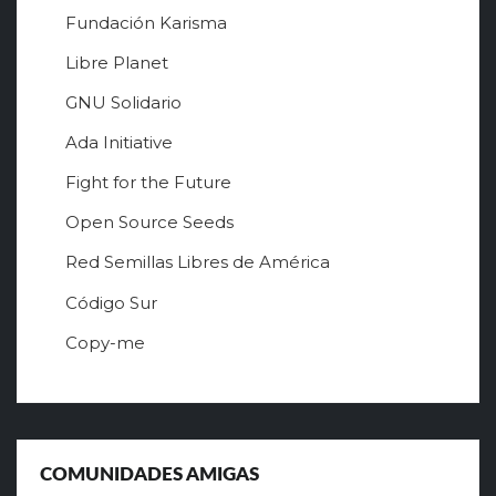
Fundación Karisma
Libre Planet
GNU Solidario
Ada Initiative
Fight for the Future
Open Source Seeds
Red Semillas Libres de América
о
Código Sur
ф
Copy-me
и
ц
и
а
л
ь
COMUNIDADES AMIGAS
н