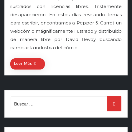
ilustrados con licencias libres. Tristemente
e
desaparecieron. En estos días revisando temas
d
o
para escribir, encontramos a Pepper & Carrot un
n
webcómic mágnificamente ilustrado y distribuido
de manera libre por David Revoy buscando
cambiar la industria del cómic
Leer Más
Search
for: