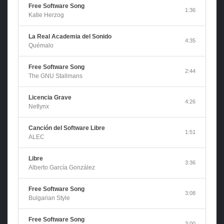
Free Software Song
1:36
Katie Herzog
La Real Academia del Sonido
4:35
Quémalo
Free Software Song
2:44
The GNU Stallmans
Licencia Grave
4:26
Netlynx
Canción del Software Libre
1:51
ALEC
Libre
3:36
Alberto García González
Free Software Song
3:08
Bulgarian Style
Free Software Song
3:00