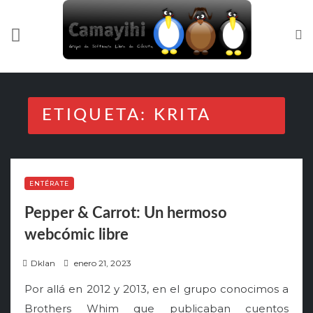
Skip
to
content
ETIQUETA:
KRITA
ENTÉRATE
Pepper & Carrot: Un hermoso
webcómic libre
P
Dklan
enero 21, 2023
o
Por allá en 2012 y 2013, en el grupo conocimos a
s
Brothers Whim que publicaban cuentos
t