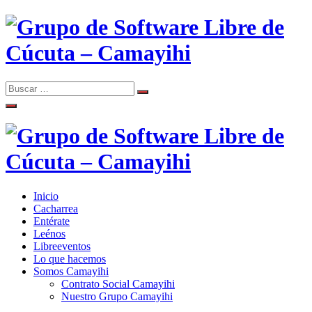
Skip
to
content
Search
Search
Comunidad de Software Libre de Cúcuta
for:
Grupo de Software Libre de
Cúcuta – Camayihi
Inicio
Comunidad de Software Libre de Cúcuta
Cacharrea
Grupo de Software Libre de
Entérate
Leénos
Cúcuta – Camayihi
Libreeventos
Lo que hacemos
Somos Camayihi
Contrato Social Camayihi
Nuestro Grupo Camayihi