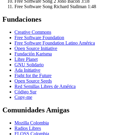
Free Software Song 2
Jono Bacon
3:18
Free Software Song
Richard Stallman
1:48
Fundaciones
Creative Commons
Free Software Foundation
Free Software Foundation Latino América
Open Source Initiative
Fundación Karisma
Libre Planet
GNU Solidario
Ada Initiative
Fight for the Future
Open Source Seeds
Red Semillas Libres de América
Código Sur
официальный
Copy-me
сайт
лучшего
Comunidades Amigas
в
рф
Mozilla Colombia
онлайн
Radios Libres
казино
FLOSS Colombia
пин