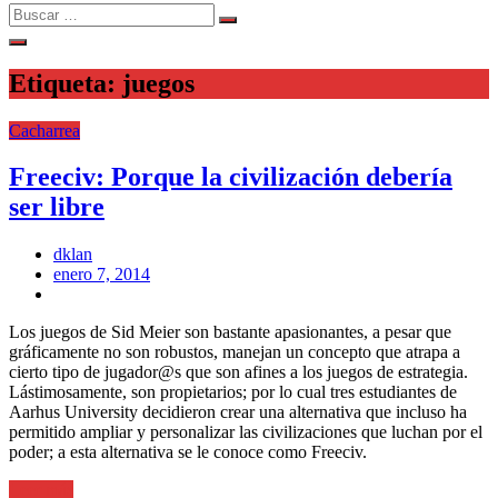
Search
Search
for:
Etiqueta:
juegos
Cacharrea
Freeciv: Porque la civilización debería
ser libre
dklan
Posted
enero 7, 2014
on
Los juegos de Sid Meier son bastante apasionantes, a pesar que
gráficamente no son robustos, manejan un concepto que atrapa a
cierto tipo de jugador@s que son afines a los juegos de estrategia.
Lástimosamente, son propietarios; por lo cual tres estudiantes de
Aarhus University decidieron crear una alternativa que incluso ha
permitido ampliar y personalizar las civilizaciones que luchan por el
poder; a esta alternativa se le conoce como Freeciv.
Leer más