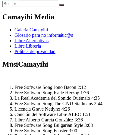
Search
Search
for:
Camayihi Media
Galería Camayihi
Glosario para no informátic@s
Libre Alternativas
Libre Librería
Política de privacidad
MúsiCamayihi
Free Software Song
Jono Bacon
2:12
Free Software Song
Katie Herzog
1:36
La Real Academia del Sonido
Quémalo
4:35
Free Software Song
The GNU Stallmans
2:44
Licencia Grave
Netlynx
4:26
Canción del Software Libre
ALEC
1:51
Libre
Alberto García González
3:36
Free Software Song
Bulgarian Style
3:08
Free Software Song
Fenster
3:00