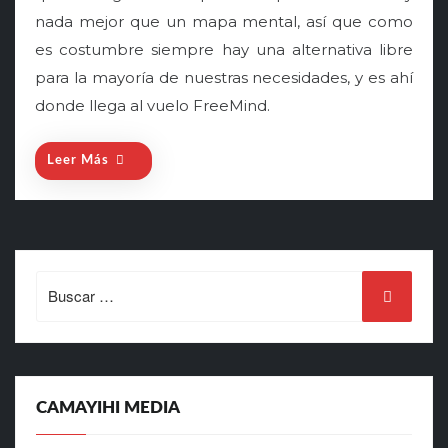
nada mejor que un mapa mental, así que como
e
es costumbre siempre hay una alternativa libre
d
o
para la mayoría de nuestras necesidades, y es ahí
n
donde llega al vuelo FreeMind.
Leer Más
Search
for:
CAMAYIHI MEDIA