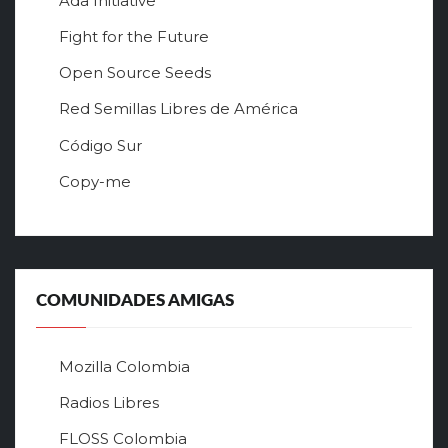
Ada Initiative
Fight for the Future
Open Source Seeds
Red Semillas Libres de América
о
Código Sur
ф
Copy-me
и
ц
и
а
л
ь
COMUNIDADES AMIGAS
н
ы
й
Mozilla Colombia
с
а
Radios Libres
й
FLOSS Colombia
т