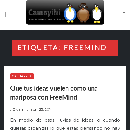
Skip
to
content
ETIQUETA:
FREEMIND
CACHARREA
Que tus ideas vuelen como una
mariposa con FreeMind
P
Dklan
abril 25, 2014
o
En medio de esas lluvias de ideas, o cuando
s
quieras organizar lo que estás pensando no hay
t