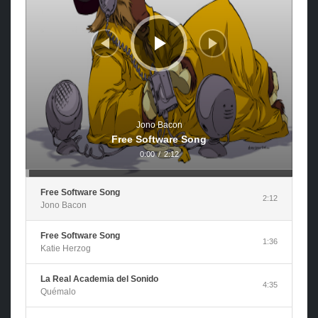
Jono Bacon
Free Software Song
0:00
/
2:12
Free Software Song
2:12
Jono Bacon
Free Software Song
1:36
Katie Herzog
La Real Academia del Sonido
4:35
Quémalo