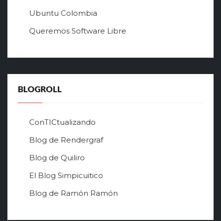
л
Ubuntu Colombia
у
Queremos Software Libre
ч
ш
е
г
о
в
BLOGROLL
р
ф
о
ConTICtualizando
н
Blog de Rendergraf
л
а
Blog de Quiliro
й
н
El Blog Simpicuitico
к
Blog de Ramón Ramón
а
з
и