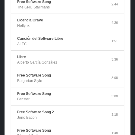
Free Software Song
2:44
The GNU Stallmans
Licencia Grave
4:26
Netlynx
Canción del Software Libre
1:51
ALEC
Libre
3:36
Alberto García González
Free Software Song
3:08
Bulgarian Style
Free Software Song
3:00
Fenster
Free Software Song 2
3:18
Jono Bacon
Free Software Song
1:48