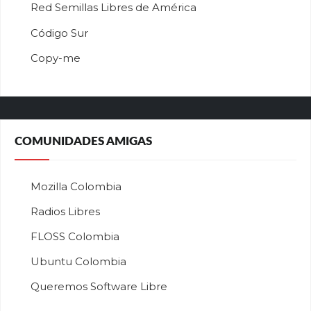
Red Semillas Libres de América
о
Código Sur
ф
Copy-me
и
ц
и
а
л
ь
COMUNIDADES AMIGAS
н
ы
й
Mozilla Colombia
с
а
Radios Libres
й
FLOSS Colombia
т
л
Ubuntu Colombia
у
Queremos Software Libre
ч
ш