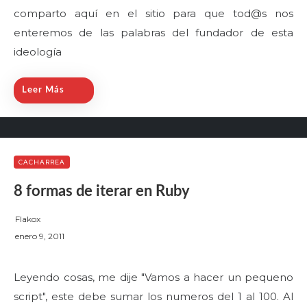
comparto aquí en el sitio para que tod@s nos
d
enteremos de las palabras del fundador de esta
o
n
ideología
Leer Más
CACHARREA
8 formas de iterar en Ruby
Flakox
P
enero 9, 2011
o
s
Leyendo cosas, me dije "Vamos a hacer un pequeno
t
script", este debe sumar los numeros del 1 al 100. Al
e