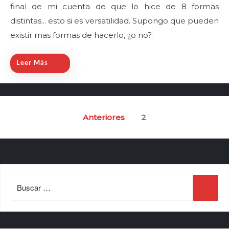
final de mi cuenta de que lo hice de 8 formas
d
distintas... esto si es versatilidad. Supongo que pueden
o
n
existir mas formas de hacerlo, ¿o no?.
Leer Más
Paginación
Anteriores
2
de
entradas
Search
for: