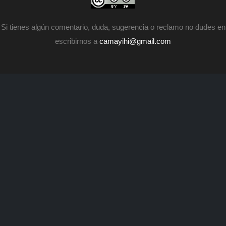
н
а
п
Si tienes algún comentario, duda, sugerencia o reclamo no dudes en
escribirnos a
camayihi@gmail.com