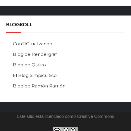
е
г
о
в
BLOGROLL
р
ф
о
ConTICtualizando
н
Blog de Rendergraf
л
а
Blog de Quiliro
й
н
El Blog Simpicuitico
к
Blog de Ramón Ramón
а
з
и
н
о
Este sitio está licenciado como Creative Commons
п
и