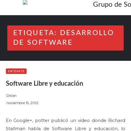
Skip
to
content
ETIQUETA:
DESARROLLO
DE SOFTWARE
ENTÉRATE
Software Libre y educación
Dklan
P
noviembre 15, 2012
o
s
En Google+, potter publicó un video donde Richard
t
Stallman habla de Software Libre y educación, lo
e