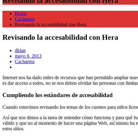
Revisando la accesabilidad con Hera
Home
Cacharrea
Revisando la accesabilidad con Hera
Revisando la accesabilidad con Hera
dklan
Posted
mayo 6, 2013
on
Cacharrea
Internet nos ha dado miles de recursos que han permitido ampliar nu
es dar acceso a todos, no se nos deben olvidar las personas con limita
Cumpliendo los estándares de accesabilidad
Cuando estuvimos revisando los temas de los cuentos para niños lic
Así que nos dimos a la tarea de entender cómo funciona y para qué f
válido y que no al momento de hacer una página Web, así mismo ha est
estos sitios.