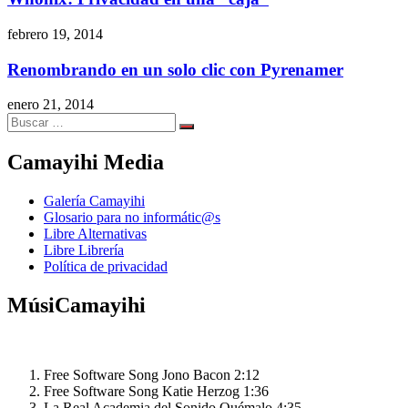
febrero 19, 2014
Renombrando en un solo clic con Pyrenamer
enero 21, 2014
Search
Search
for:
Camayihi Media
Galería Camayihi
Glosario para no informátic@s
Libre Alternativas
Libre Librería
Política de privacidad
MúsiCamayihi
Free Software Song
Jono Bacon
2:12
Free Software Song
Katie Herzog
1:36
La Real Academia del Sonido
Quémalo
4:35