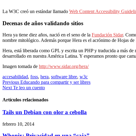
La W3C creó un estándar llamado
Web Content Accessibility Guideli
Decenas de años validando sitios
Hera ya tiene diez años, nació en el seno de la
Fundación Sidar
. Como
nombre mitológico. Además porque Hera es el acrónimo de Hojas de Es
Hera, está liberada como GPL y escrita un PHP y traducida a más de nu
desarrollado en nuestra América Latina. Y esperamos pronto que camay
Imagen tomada de
http://www.sidar.org/hera/
accesabilidad
,
foss
,
hera
,
software libre
,
w3c
Navegación
Previous
Educando para compartir y ser libres
Next
Te leo un cuento
de
entradas
Artículos relacionados
Tails un Debian con olor a cebolla
febrero 10, 2014
Whonix: Privacidad en una “caja”