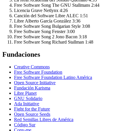
Free Software Song
The GNU Stallmans
2:44
Licencia Grave
Netlynx
4:26
Canción del Software Libre
ALEC
1:51
Libre
Alberto García González
3:36
Free Software Song
Bulgarian Style
3:08
Free Software Song
Fenster
3:00
Free Software Song 2
Jono Bacon
3:18
Free Software Song
Richard Stallman
1:48
Fundaciones
Creative Commons
Free Software Foundation
Free Software Foundation Latino América
Open Source Initiative
Fundación Karisma
Libre Planet
GNU Solidario
Ada Initiative
Fight for the Future
Open Source Seeds
Red Semillas Libres de América
Código Sur
официальный
Copy-me