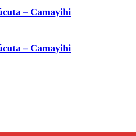
cuta – Camayihi
cuta – Camayihi