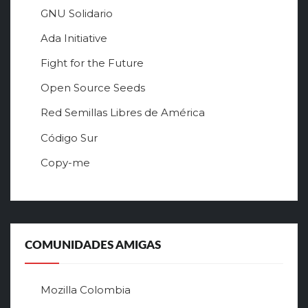
GNU Solidario
Ada Initiative
Fight for the Future
Open Source Seeds
Red Semillas Libres de América
о
Código Sur
ф
Copy-me
и
ц
и
а
л
ь
COMUNIDADES AMIGAS
н
ы
й
Mozilla Colombia
с