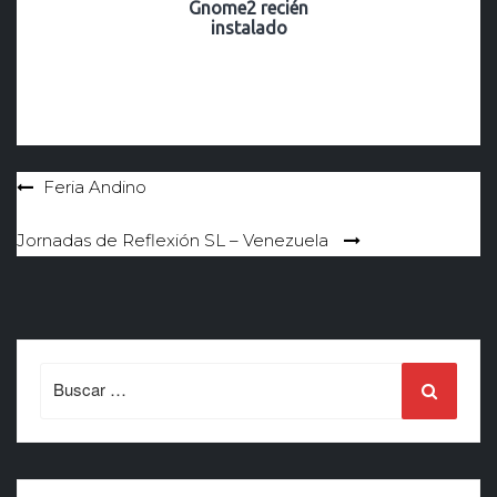
Gnome2 recién
instalado
Navegación
Feria Andino
de
Jornadas de Reflexión SL – Venezuela
entradas
Search
for: