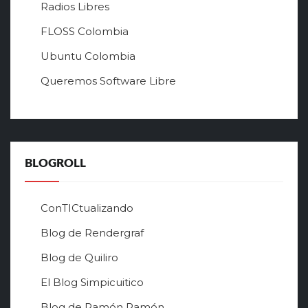
а
Radios Libres
й
FLOSS Colombia
т
л
Ubuntu Colombia
у
Queremos Software Libre
ч
ш
е
г
о
в
BLOGROLL
р
ф
о
ConTICtualizando
н
Blog de Rendergraf
л
а
Blog de Quiliro
й
н
El Blog Simpicuitico
к
Blog de Ramón Ramón