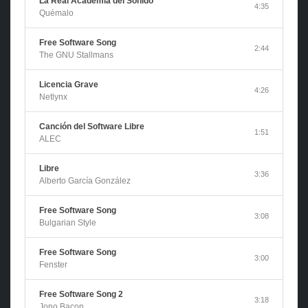
La Real Academia del Sonido
4:35
Quémalo
Free Software Song
2:44
The GNU Stallmans
Licencia Grave
4:26
Netlynx
Canción del Software Libre
1:51
ALEC
Libre
3:36
Alberto García González
Free Software Song
3:08
Bulgarian Style
Free Software Song
3:00
Fenster
Free Software Song 2
3:18
Jono Bacon