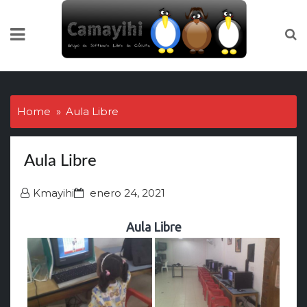
Skip
to
content
Home
Aula Libre
Aula Libre
Posted
Kmayihi
enero 24, 2021
on
Aula Libre