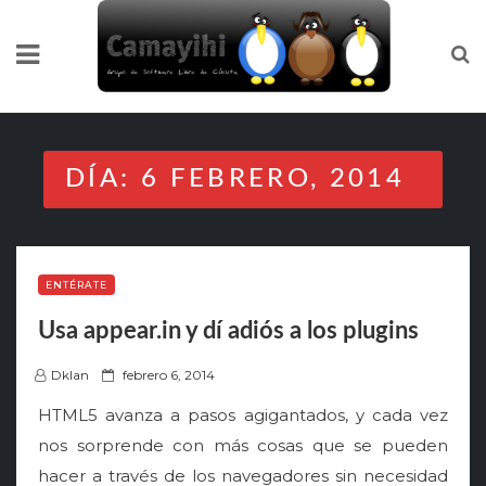
Skip
to
content
DÍA:
6 FEBRERO, 2014
ENTÉRATE
Usa appear.in y dí adiós a los plugins
P
Dklan
febrero 6, 2014
o
HTML5 avanza a pasos agigantados, y cada vez
s
nos sorprende con más cosas que se pueden
t
hacer a través de los navegadores sin necesidad
e