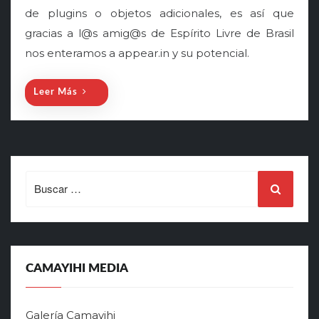
de plugins o objetos adicionales, es así que
d
o
gracias a l@s amig@s de Espírito Livre de Brasil
n
nos enteramos a appear.in y su potencial.
Leer Más
Search
for:
CAMAYIHI MEDIA
Galería Camayihi