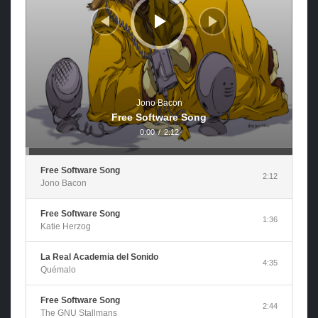
Jono Bacon
Free Software Song
0:00
/
2:12
Free Software Song
2:12
Jono Bacon
Free Software Song
1:36
Katie Herzog
La Real Academia del Sonido
4:35
Quémalo
Free Software Song
2:44
The GNU Stallmans