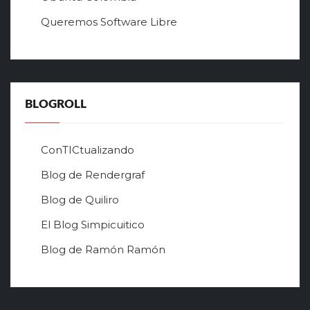
у
Queremos Software Libre
ч
ш
е
г
о
в
BLOGROLL
р
ф
о
ConTICtualizando
н
Blog de Rendergraf
л
а
Blog de Quiliro
й
н
El Blog Simpicuitico
к
Blog de Ramón Ramón
а
з
и
н