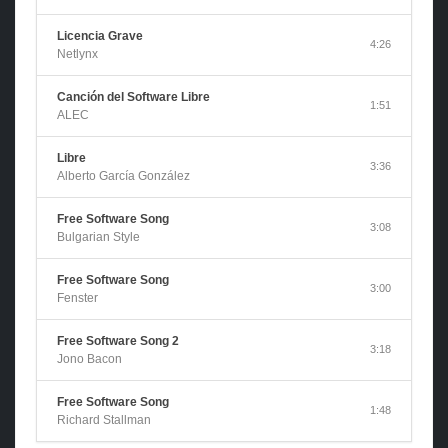
Licencia Grave
4:26
Netlynx
Canción del Software Libre
1:51
ALEC
Libre
3:36
Alberto García González
Free Software Song
3:08
Bulgarian Style
Free Software Song
3:00
Fenster
Free Software Song 2
3:18
Jono Bacon
Free Software Song
1:48
Richard Stallman