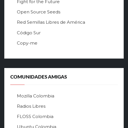
Fight for the Future
Open Source Seeds
Red Semillas Libres de América
о
Código Sur
ф
Copy-me
и
ц
и
а
л
ь
COMUNIDADES AMIGAS
н
ы
й
Mozilla Colombia
с
а
Radios Libres
й
FLOSS Colombia
т
л
Ubuntu Colombia