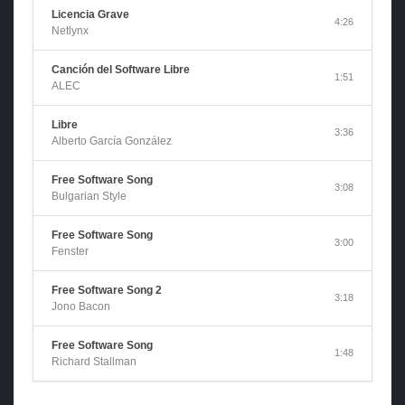
Licencia Grave
4:26
Netlynx
Canción del Software Libre
1:51
ALEC
Libre
3:36
Alberto García González
Free Software Song
3:08
Bulgarian Style
Free Software Song
3:00
Fenster
Free Software Song 2
3:18
Jono Bacon
Free Software Song
1:48
Richard Stallman