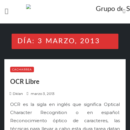
Skip
to
content
DÍA:
3 MARZO, 2013
CACHARREA
OCR Libre
P
Dklan
marzo 3, 2013
o
OCR es la sigla en inglés que significa Optical
s
Character Recognition o en español:
t
Reconocimiento óptico de caracteres, las
e
técnicas para llevar a cabo esta dura tarea datan
d