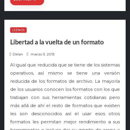
LEÉNOS
Libertad a la vuelta de un formato
P
Dklan
marzo 3, 2013
o
Al igual que reducida que se tiene de los sistemas
s
operativos, así mismo se tiene una versión
t
reducida de los formatos de archivo. La mayoría
e
de los usuarios conocen los formatos con los que
d
o
trabajan con sus herramientas cotidianas pero
n
más allá de ahí el resto de formatos que existen
les son desconocidos así el usar esos otros
formatos les permitan mejor rendimiento a sus
herramientas e incluso dar su granito de arena a