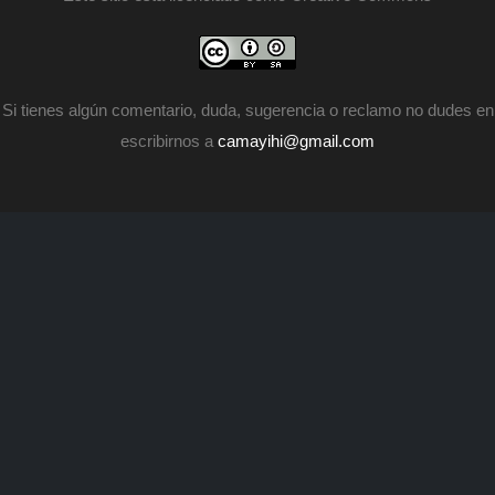
п
и
н
а
п
Si tienes algún comentario, duda, sugerencia o reclamo no dudes en
escribirnos a
camayihi@gmail.com