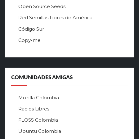
Open Source Seeds
Red Semillas Libres de América
о
Código Sur
ф
Copy-me
и
ц
и
а
л
ь
COMUNIDADES AMIGAS
н
ы
й
Mozilla Colombia
с
а
Radios Libres
й
FLOSS Colombia
т
л
Ubuntu Colombia
у