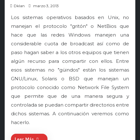
P
Dklan
marzo 3, 2013
o
Los sistemas operativos basados en Unix, no
s
manejan el protocolo "gritón" o NetBios que
t
hace que las redes Windows manejen una
e
considerable cuota de broadcast así como de
d
o
paso hagan saber a los otros equipos que tienen
n
algún recurso para compartir con ellos. Entre
esos sistemas no "güindos" están los sistemas
GNU/Linux, Solaris o BSD que manejan un
protocolo conocido como Network File System
que permite que de una manera segura y
controlada se puedan compartir directorios entre
dichos sistemas. A continuación veremos como
hacerlo.
Leer Más