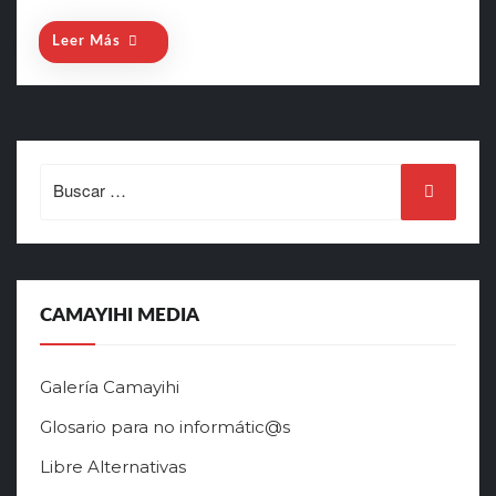
o
n
Leer Más
Search
for:
CAMAYIHI MEDIA
Galería Camayihi
Glosario para no informátic@s
Libre Alternativas