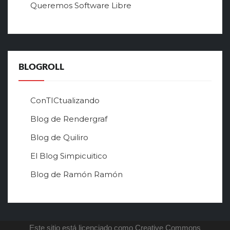
Queremos Software Libre
ч
ш
е
г
о
в
BLOGROLL
р
ф
о
ConTICtualizando
н
Blog de Rendergraf
л
а
Blog de Quiliro
й
н
El Blog Simpicuitico
к
Blog de Ramón Ramón
а
з
и
н
о
Este sitio está licenciado como Creative Commons