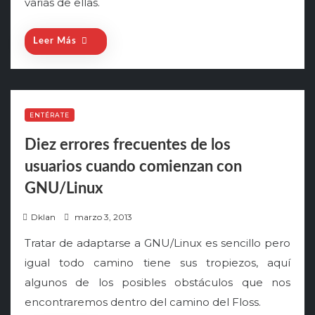
varias de ellas.
d
o
n
Leer Más
ENTÉRATE
Diez errores frecuentes de los
usuarios cuando comienzan con
GNU/Linux
P
Dklan
marzo 3, 2013
o
Tratar de adaptarse a GNU/Linux es sencillo pero
s
igual todo camino tiene sus tropiezos, aquí
t
algunos de los posibles obstáculos que nos
e
encontraremos dentro del camino del Floss.
d