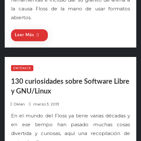
la causa Floss de la mano de usar formatos
abiertos.
Leer Más
ENTÉRATE
130 curiosidades sobre Software Libre
y GNU/Linux
P
Dklan
marzo 3, 2013
o
En el mundo del Floss ya tiene varias décadas y
s
en ese tiempo han pasado muchas cosas
t
divertida y curiosas, aquí una recopilación de
e