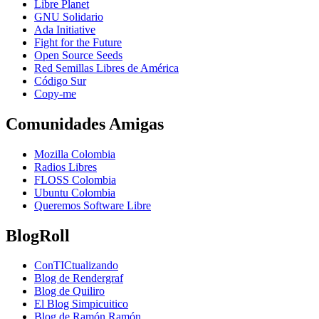
Libre Planet
GNU Solidario
Ada Initiative
Fight for the Future
Open Source Seeds
Red Semillas Libres de América
Código Sur
официальный
Copy-me
сайт
лучшего
Comunidades Amigas
в
рф
Mozilla Colombia
онлайн
Radios Libres
казино
FLOSS Colombia
пин
Ubuntu Colombia
ап
Queremos Software Libre
BlogRoll
ConTICtualizando
Blog de Rendergraf
Blog de Quiliro
El Blog Simpicuitico
Blog de Ramón Ramón