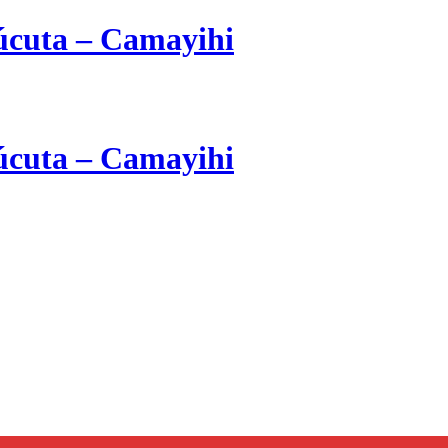
cuta – Camayihi
cuta – Camayihi