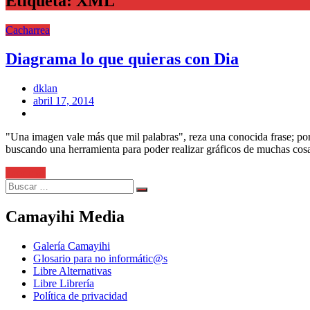
Etiqueta:
XML
Cacharrea
Diagrama lo que quieras con Dia
dklan
Posted
abril 17, 2014
on
"Una imagen vale más que mil palabras", reza una conocida frase; por 
buscando una herramienta para poder realizar gráficos de muchas cosas
Leer más
Search
Search
for:
Camayihi Media
Galería Camayihi
Glosario para no informátic@s
Libre Alternativas
Libre Librería
Política de privacidad