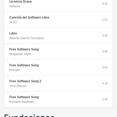
Licencia Grave
4:26
Netlynx
Canción del Software Libre
1:51
ALEC
Libre
3:36
Alberto García González
Free Software Song
3:08
Bulgarian Style
Free Software Song
3:00
Fenster
Free Software Song 2
3:18
Jono Bacon
Free Software Song
1:48
Richard Stallman