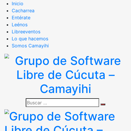
Skip
Inicio
to
Cacharrea
content
Entérate
Leénos
Libreeventos
Lo que hacemos
Somos Camayihi
Grupo de Software
Search
Comunidad de Software Libre de Cúcuta
Search
for:
Libre de Cúcuta –