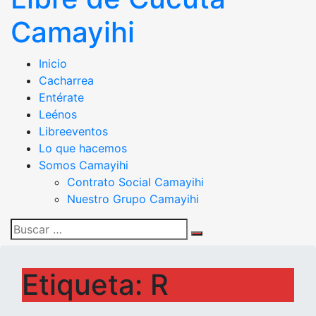
Camayihi
Grupo de Software
Comunidad de Software Libre de Cúcuta
Inicio
Cacharrea
Libre de Cúcuta –
Entérate
Leénos
Camayihi
Libreeventos
Lo que hacemos
Somos Camayihi
Contrato Social Camayihi
Nuestro Grupo Camayihi
Search
Search
for:
Etiqueta:
R