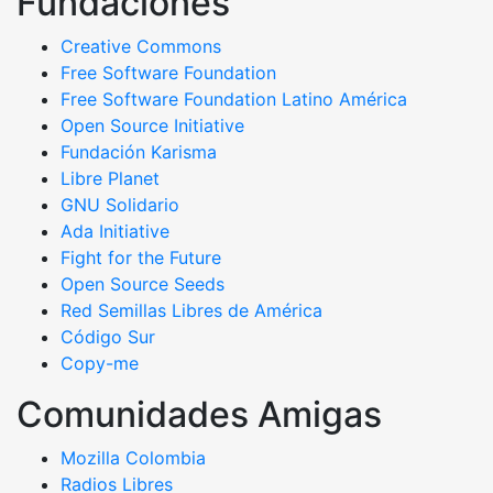
Fundaciones
Creative Commons
Free Software Foundation
Free Software Foundation Latino América
Open Source Initiative
Fundación Karisma
Libre Planet
GNU Solidario
Ada Initiative
Fight for the Future
Open Source Seeds
Red Semillas Libres de América
официальный
Código Sur
сайт
Copy-me
лучшего
Comunidades Amigas
в
рф
Mozilla Colombia
онлайн
Radios Libres