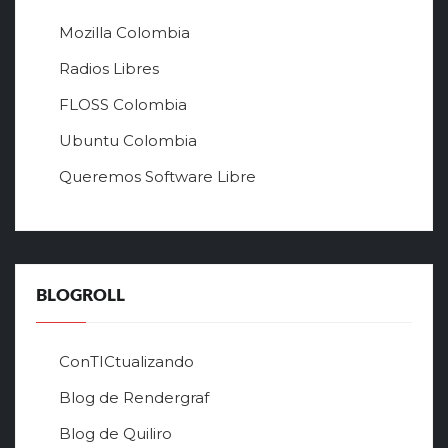
ы
й
Mozilla Colombia
с
а
Radios Libres
й
FLOSS Colombia
т
л
Ubuntu Colombia
у
Queremos Software Libre
ч
ш
е
г
о
в
BLOGROLL
р
ф
о
ConTICtualizando
н
Blog de Rendergraf
л
а
Blog de Quiliro
й