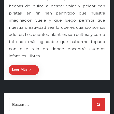
t
hechas de dulce a desear volar y pelear con
e
piratas; en fin han permitido que nuestra
d
o
imaginación vuele y que luego permita que
n
nuestra creatividad sea lo que es cuando somos
adultos. Los cuentos infantiles son cultura y como
tal nada más agradable que haberme topado
con este sitio en donde encontré cuentos
infantiles... libres.
Leer Más
Search
for: