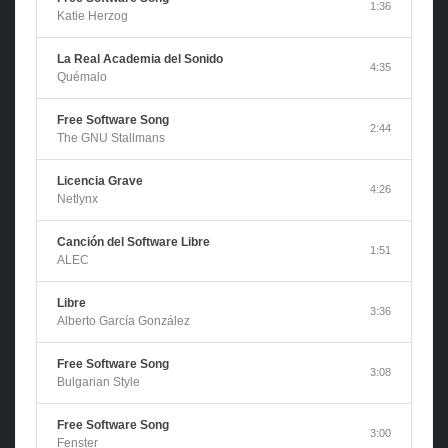
1:36
Katie Herzog
La Real Academia del Sonido
4:35
Quémalo
Free Software Song
2:44
The GNU Stallmans
Licencia Grave
4:26
Netlynx
Canción del Software Libre
1:51
ALEC
Libre
3:36
Alberto García González
Free Software Song
3:08
Bulgarian Style
Free Software Song
3:00
Fenster