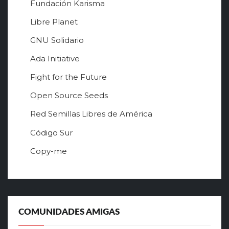
Fundación Karisma
Libre Planet
GNU Solidario
Ada Initiative
Fight for the Future
Open Source Seeds
Red Semillas Libres de América
о
Código Sur
ф
Copy-me
и
ц
и
а
л
ь
COMUNIDADES AMIGAS
н