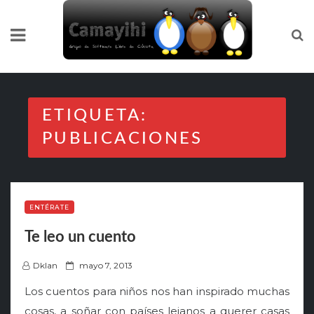
Skip
to
content
ETIQUETA:
PUBLICACIONES
ENTÉRATE
Te leo un cuento
P
Dklan
mayo 7, 2013
o
Los cuentos para niños nos han inspirado muchas
s
cosas, a soñar con países lejanos a querer casas