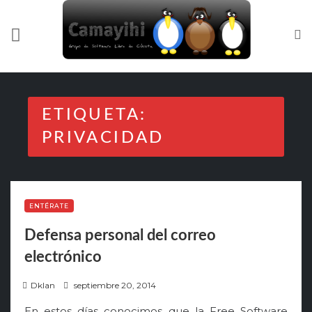
Skip
to
content
ETIQUETA:
PRIVACIDAD
ENTÉRATE
Defensa personal del correo
electrónico
P
Dklan
septiembre 20, 2014
o
En estos días conocimos que la Free Software