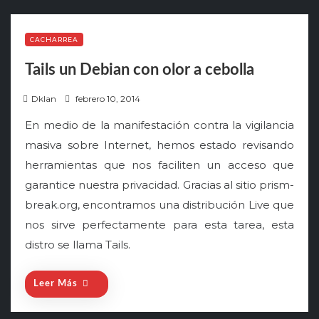
CACHARREA
Tails un Debian con olor a cebolla
P
Dklan
febrero 10, 2014
o
En medio de la manifestación contra la vigilancia
s
masiva sobre Internet, hemos estado revisando
t
herramientas que nos faciliten un acceso que
e
garantice nuestra privacidad. Gracias al sitio prism-
d
o
break.org, encontramos una distribución Live que
n
nos sirve perfectamente para esta tarea, esta
distro se llama Tails.
Leer Más