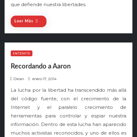
que defiende nuestra libertades.
Leer Más
ENTÉRATE
Recordando a Aaron
P
Dklan
enero 17, 2014
o
La lucha por la libertad ha transcendido más allá
s
del código fuente, con el crecimiento de la
t
Internet y el paralelo crecimiento de
e
herramientas para controlar y espiar nuestra
d
o
información. Dentro de esta lucha han aparecido
n
muchos activistas reconocidos, y uno de ellos es