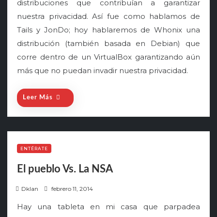
distribuciones que contribuían a garantizar
e
nuestra privacidad. Así fue como hablamos de
d
o
Tails y JonDo; hoy hablaremos de Whonix una
n
distribución (también basada en Debian) que
corre dentro de un VirtualBox garantizando aún
más que no puedan invadir nuestra privacidad.
Leer Más
ENTÉRATE
El pueblo Vs. La NSA
P
Dklan
febrero 11, 2014
o
Hay una tableta en mi casa que parpadea
s