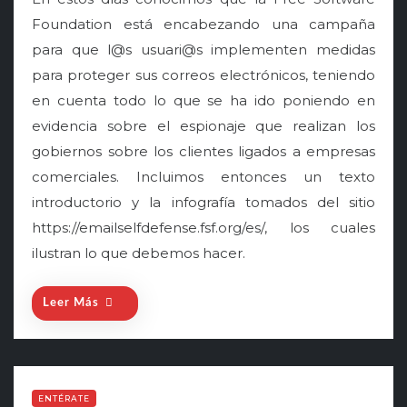
s
Foundation está encabezando una campaña
t
para que l@s usuari@s implementen medidas
e
para proteger sus correos electrónicos, teniendo
d
o
en cuenta todo lo que se ha ido poniendo en
n
evidencia sobre el espionaje que realizan los
gobiernos sobre los clientes ligados a empresas
comerciales. Incluimos entonces un texto
introductorio y la infografía tomados del sitio
https://emailselfdefense.fsf.org/es/, los cuales
ilustran lo que debemos hacer.
Leer Más
ENTÉRATE