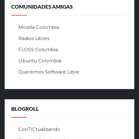
ь
COMUNIDADES AMIGAS
н
ы
й
Mozilla Colombia
с
а
Radios Libres
й
FLOSS Colombia
т
л
Ubuntu Colombia
у
Queremos Software Libre
ч
ш
е
г
о
в
BLOGROLL
р
ф
о
ConTICtualizando
н