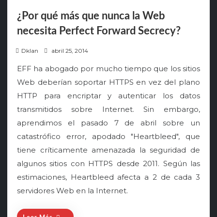
¿Por qué más que nunca la Web
necesita Perfect Forward Secrecy?
P
Dklan
abril 25, 2014
o
EFF ha abogado por mucho tiempo que los sitios
s
Web deberían soportar HTTPS en vez del plano
t
HTTP para encriptar y autenticar los datos
e
transmitidos sobre Internet. Sin embargo,
d
o
aprendimos el pasado 7 de abril sobre un
n
catastrófico error, apodado "Heartbleed", que
tiene críticamente amenazada la seguridad de
algunos sitios con HTTPS desde 2011. Según las
estimaciones, Heartbleed afecta a 2 de cada 3
servidores Web en la Internet.