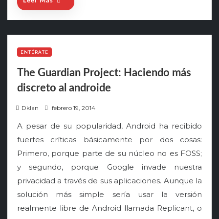
Leer Más
ENTÉRATE
The Guardian Project: Haciendo más
discreto al androide
P
Dklan
febrero 19, 2014
o
A pesar de su popularidad, Android ha recibido
s
fuertes críticas básicamente por dos cosas:
t
Primero, porque parte de su núcleo no es FOSS;
e
y segundo, porque Google invade nuestra
d
o
privacidad a través de sus aplicaciones. Aunque la
n
solución más simple sería usar la versión
realmente libre de Android llamada Replicant, o