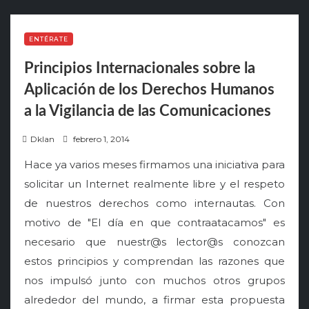
ENTÉRATE
Principios Internacionales sobre la
Aplicación de los Derechos Humanos
a la Vigilancia de las Comunicaciones
P
Dklan
febrero 1, 2014
o
Hace ya varios meses firmamos una iniciativa para
s
solicitar un Internet realmente libre y el respeto
t
de nuestros derechos como internautas. Con
e
motivo de "El día en que contraatacamos" es
d
o
necesario que nuestr@s lector@s conozcan
n
estos principios y comprendan las razones que
nos impulsó junto con muchos otros grupos
alrededor del mundo, a firmar esta propuesta