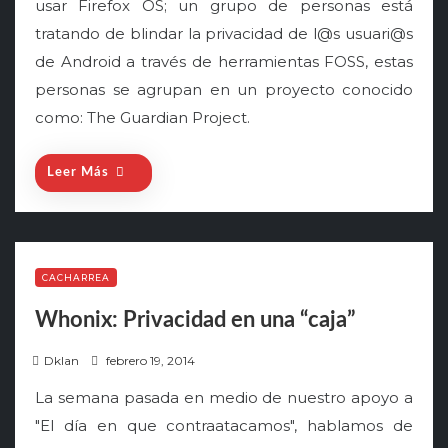
usar Firefox OS; un grupo de personas está
tratando de blindar la privacidad de l@s usuari@s
de Android a través de herramientas FOSS, estas
personas se agrupan en un proyecto conocido
como: The Guardian Project.
Leer Más
CACHARREA
Whonix: Privacidad en una “caja”
P
Dklan
febrero 19, 2014
o
La semana pasada en medio de nuestro apoyo a
s
"El día en que contraatacamos", hablamos de
t