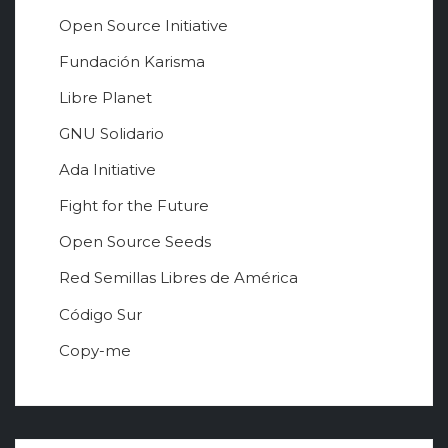
Open Source Initiative
Fundación Karisma
Libre Planet
GNU Solidario
Ada Initiative
Fight for the Future
Open Source Seeds
Red Semillas Libres de América
о
Código Sur
ф
Copy-me
и
ц
и
а
л