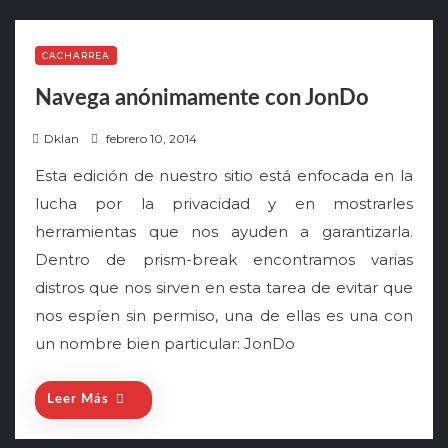
CACHARREA
Navega anónimamente con JonDo
P
Dklan
febrero 10, 2014
o
Esta edición de nuestro sitio está enfocada en la
s
lucha por la privacidad y en mostrarles
t
herramientas que nos ayuden a garantizarla.
e
Dentro de prism-break encontramos varias
d
o
distros que nos sirven en esta tarea de evitar que
n
nos espíen sin permiso, una de ellas es una con
un nombre bien particular: JonDo
Leer Más