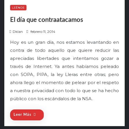
LEÉNOS
El día que contraatacamos
P
Dklan
febrero 11, 2014
o
Hoy es un gran día, nos estamos levantando en
s
contra de todo aquello que quiere reducir las
t
apreciadas libertades que intentamos gozar a
e
través de Internet. Ya antes habíamos peleado
d
o
con SOPA, PIPA, la ley Lleras entre otras; pero
n
ahora llego el momento de pelear por el respeto
a nuestra privacidad con todo lo que se ha hecho
público con los escándalos de la NSA.
Leer Más