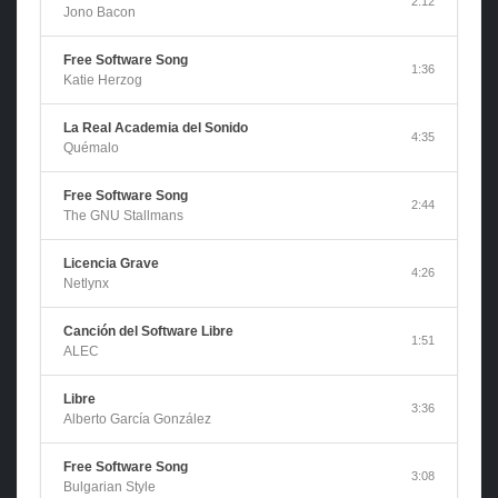
2:12
Jono Bacon
Free Software Song
1:36
Katie Herzog
La Real Academia del Sonido
4:35
Quémalo
Free Software Song
2:44
The GNU Stallmans
Licencia Grave
4:26
Netlynx
Canción del Software Libre
1:51
ALEC
Libre
3:36
Alberto García González
Free Software Song
3:08
Bulgarian Style