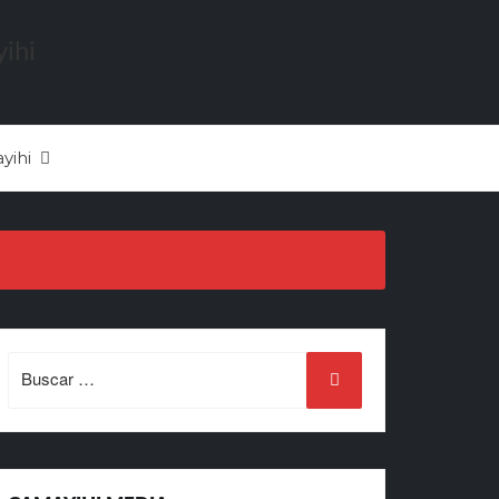
yihi
Search
for: