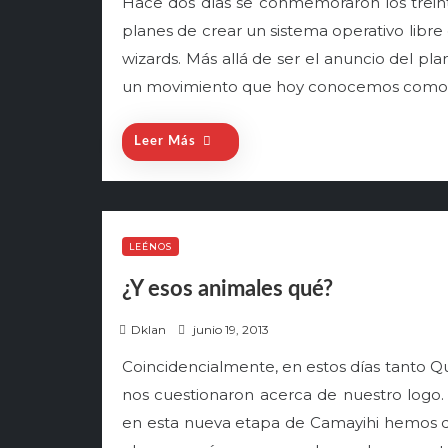
Hace dos días se conmemoraron los trein
s
planes de crear un sistema operativo libre
t
e
wizards. Más allá de ser el anuncio del plan
d
un movimiento que hoy conocemos como So
o
n
Leer Más
LEÉNOS
¿Y esos animales qué?
P
Dklan
junio 19, 2013
o
Coincidencialmente, en estos días tanto 
s
nos cuestionaron acerca de nuestro logo
t
e
en esta nueva etapa de Camayihi hemos d
d