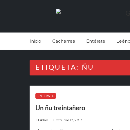
Skip
to
content
Inicio
Cacharrea
Entérate
Leéno
ETIQUETA:
ÑU
ENTÉRATE
Un ñu treintañero
P
Dklan
octubre 17, 2013
o