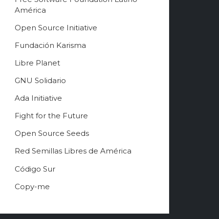
América
Free Software Song 2
3:18
Open Source Initiative
Jono Bacon
Fundación Karisma
Free Software Song
1:48
Richard Stallman
Libre Planet
GNU Solidario
Ada Initiative
Fight for the Future
Open Source Seeds
Red Semillas Libres de América
о
Código Sur
ф
Copy-me
и
ц
и