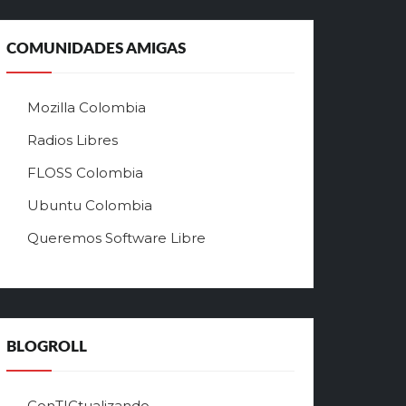
а
л
ь
COMUNIDADES AMIGAS
н
ы
й
Mozilla Colombia
с
а
Radios Libres
й
FLOSS Colombia
т
л
Ubuntu Colombia
у
Queremos Software Libre
ч
ш
е
г
о
в
BLOGROLL
р
ф
о
ConTICtualizando