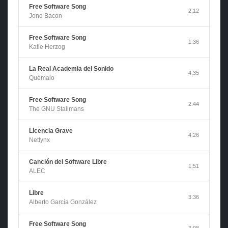
Free Software Song
2:12
Jono Bacon
Free Software Song
1:36
Katie Herzog
La Real Academia del Sonido
4:35
Quémalo
Free Software Song
2:44
The GNU Stallmans
Licencia Grave
4:26
Netlynx
Canción del Software Libre
1:51
ALEC
Libre
3:36
Alberto García González
Free Software Song
3:08