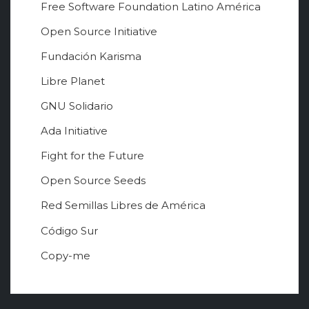
Free Software Foundation Latino América
Open Source Initiative
Fundación Karisma
Libre Planet
GNU Solidario
Ada Initiative
Fight for the Future
Open Source Seeds
Red Semillas Libres de América
о
Código Sur
ф
Copy-me
и
ц
и
а