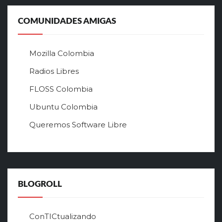
л
ь
COMUNIDADES AMIGAS
н
ы
й
Mozilla Colombia
с
а
Radios Libres
й
FLOSS Colombia
т
л
Ubuntu Colombia
у
Queremos Software Libre
ч
ш
е
г
о
в
BLOGROLL
р
ф
о
ConTICtualizando