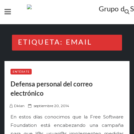
Skip
to
content
ETIQUETA:
EMAIL
ENTÉRATE
Defensa personal del correo
electrónico
P
Dklan
septiembre 20, 2014
o
En estos días conocimos que la Free Software
s
Foundation está encabezando una campaña
t
para que l@s usuari@s implementen medidas