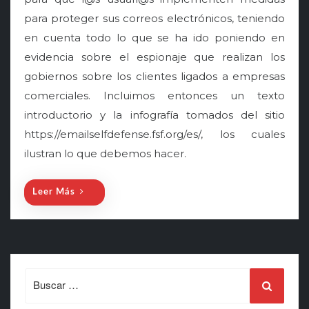
e
para proteger sus correos electrónicos, teniendo
d
o
en cuenta todo lo que se ha ido poniendo en
n
evidencia sobre el espionaje que realizan los
gobiernos sobre los clientes ligados a empresas
comerciales. Incluimos entonces un texto
introductorio y la infografía tomados del sitio
https://emailselfdefense.fsf.org/es/, los cuales
ilustran lo que debemos hacer.
Leer Más
Search
for: