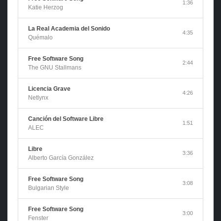
1:36
Katie Herzog
La Real Academia del Sonido
4:35
Quémalo
Free Software Song
2:44
The GNU Stallmans
Licencia Grave
4:26
Netlynx
Canción del Software Libre
1:51
ALEC
Libre
3:36
Alberto García González
Free Software Song
3:08
Bulgarian Style
Free Software Song
3:00
Fenster