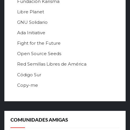
Fundación Karisma
Libre Planet
GNU Solidario
Ada Initiative
Fight for the Future
Open Source Seeds
Red Semillas Libres de América
о
Código Sur
ф
Copy-me
и
ц
и
а
л
ь
COMUNIDADES AMIGAS
н