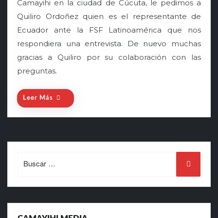
Camayihi en la ciudad de Cúcuta, le pedimos a
t
Quiliro Ordoñez quien es el representante de
e
Ecuador ante la FSF Latinoamérica que nos
d
o
respondiera una entrevista. De nuevo muchas
n
gracias a Quiliro por su colaboración con las
preguntas.
Leer Más
Search
for: