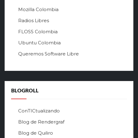
ы
й
Mozilla Colombia
с
а
Radios Libres
й
FLOSS Colombia
т
л
Ubuntu Colombia
у
Queremos Software Libre
ч
ш
е
г
о
в
BLOGROLL
р
ф
о
ConTICtualizando
н
Blog de Rendergraf
л
а
Blog de Quiliro
й