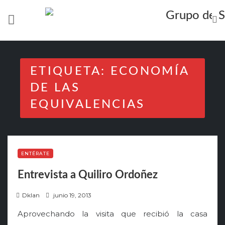
Skip
to
content
ETIQUETA:
ECONOMÍA
DE LAS
EQUIVALENCIAS
ENTÉRATE
Entrevista a Quiliro Ordoñez
P
Dklan
junio 19, 2013
o
Aprovechando la visita que recibió la casa
s